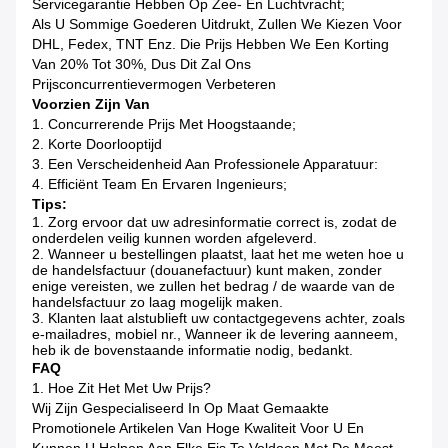
Servicegarantie Hebben Op Zee- En Luchtvracht;
Als U Sommige Goederen Uitdrukt, Zullen We Kiezen Voor
DHL, Fedex, TNT Enz. Die Prijs Hebben We Een Korting
Van 20% Tot 30%, Dus Dit Zal Ons
Prijsconcurrentievermogen Verbeteren
Voorzien Zijn Van
1. Concurrerende Prijs Met Hoogstaande;
2. Korte Doorlooptijd
3. Een Verscheidenheid Aan Professionele Apparatuur:
4. Efficiënt Team En Ervaren Ingenieurs;
Tips:
1. Zorg ervoor dat uw adresinformatie correct is, zodat de
onderdelen veilig kunnen worden afgeleverd.
2. Wanneer u bestellingen plaatst, laat het me weten hoe u
de handelsfactuur (douanefactuur) kunt maken, zonder
enige vereisten, we zullen het bedrag / de waarde van de
handelsfactuur zo laag mogelijk maken.
3. Klanten laat alstublieft uw contactgegevens achter, zoals
e-mailadres, mobiel nr., Wanneer ik de levering aanneem,
heb ik de bovenstaande informatie nodig, bedankt.
FAQ
1. Hoe Zit Het Met Uw Prijs?
Wij Zijn Gespecialiseerd In Op Maat Gemaakte
Promotionele Artikelen Van Hoge Kwaliteit Voor U En