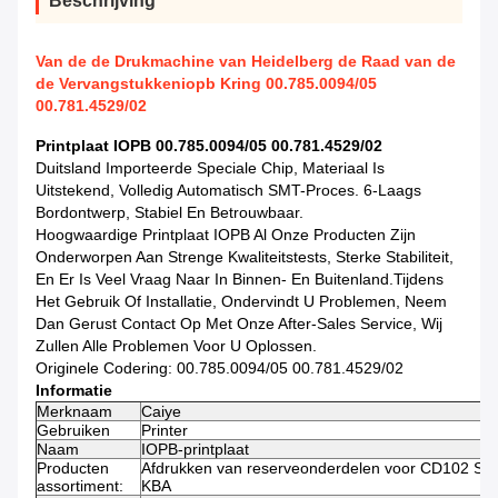
Beschrijving
Van de de Drukmachine van Heidelberg de Raad van de
de Vervangstukkeniopb Kring 00.785.0094/05
00.781.4529/02
Printplaat IOPB 00.785.0094/05 00.781.4529/02
Duitsland Importeerde Speciale Chip, Materiaal Is
Uitstekend, Volledig Automatisch SMT-Proces. 6-Laags
Bordontwerp, Stabiel En Betrouwbaar.
Hoogwaardige Printplaat IOPB Al Onze Producten Zijn
Onderworpen Aan Strenge Kwaliteitstests, Sterke Stabiliteit,
En Er Is Veel Vraag Naar In Binnen- En Buitenland.Tijdens
Het Gebruik Of Installatie, Ondervindt U Problemen, Neem
Dan Gerust Contact Op Met Onze After-Sales Service, Wij
Zullen Alle Problemen Voor U Oplossen.
Originele Codering: 00.785.0094/05 00.781.4529/02
Informatie
Merknaam
Caiye
Gebruiken
Printer
Naam
IOPB-printplaat
Producten
Afdrukken van reserveonderdelen voor CD102 SM10
assortiment:
KBA