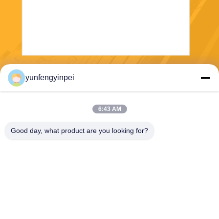
Verzend
yunfengyinpei
6:43 AM
Good day, what product are you looking for?
Caiye Printing Equipment Co., LTD
yunfengyinpei@126.com
86--13859954889
Zaal 101, Nr 155, Dongpu Yi
li, Siming-District, Xiamen, F