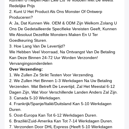
Kunnen U Helpen Aan Elke Eis Te Voldoen Met De Meest
Redelijke Prijs
2. Kunt U Het Product Als Ons Monster Of Ontwerp
Produceren?
A: Ja, Dat Kunnen We. OEM & ODM Zijn Welkom.Zolang U
Ons De Gedetailleerde Specifieke Vereisten Geeft, Kunnen
We Absoluut Dezelfde Monsters Maken En U Ter
Goedkeuring Sturen.
3. Hoe Lang Van De Levertijd?
We Hebben Veel Voorraad, Na Ontvangst Van De Betaling
Kan Deze Binnen 24-72 Uur Worden Verzonden!
Vervangingsonderdelen
Over Verzending:
1. We Zullen Ze Strikt Testen Voor Verzending.
2. We Zullen Het Binnen 1-3 Werkdagen Na Uw Betaling
Verzenden. Wat Betreft De Levertijd, Zal Het Meestal 6-12
Dagen Zijn, Wat Voor Verschillende Landen Anders Zal Zijn.
3. Canada 5-10 Werkdagen.
4. Frankrijk/Spanje/Italië/Duitsland Kan 5-10 Werkdagen
Duren.
5. Oost-Europa Kan Tot 6-12 Werkdagen Duren.
6. Brazilië/Zuid-Amerika Kan Tot 7-14 Werkdagen Duren.
7. Verzonden Door DHL Express (Heeft 5-10 Werkdagen