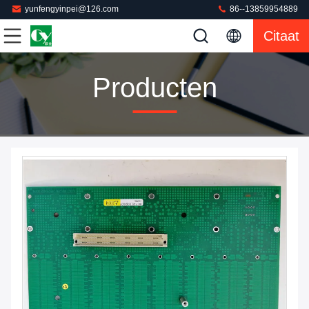
yunfengyinpei@126.com
86--13859954889
Citaat
Producten