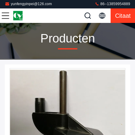
yunfengyinpei@126.com
86--13859954889
Citaat
Producten