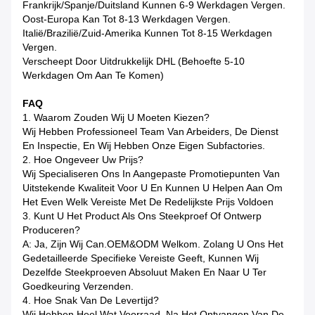
Frankrijk/Spanje/Duitsland Kunnen 6-9 Werkdagen Vergen.
Oost-Europa Kan Tot 8-13 Werkdagen Vergen.
Italië/Brazilië/Zuid-Amerika Kunnen Tot 8-15 Werkdagen
Vergen.
Verscheept Door Uitdrukkelijk DHL (Behoefte 5-10
Werkdagen Om Aan Te Komen)
FAQ
1.
Waarom Zouden Wij U Moeten Kiezen?
Wij Hebben Professioneel Team Van Arbeiders, De Dienst
En Inspectie, En Wij Hebben Onze Eigen Subfactories.
2.
Hoe Ongeveer Uw Prijs?
Wij Specialiseren Ons In Aangepaste Promotiepunten Van
Uitstekende Kwaliteit Voor U En Kunnen U Helpen Aan Om
Het Even Welk Vereiste Met De Redelijkste Prijs Voldoen
3.
Kunt U Het Product Als Ons Steekproef Of Ontwerp
Produceren?
A: Ja, Zijn Wij Can.OEM&ODM Welkom. Zolang U Ons Het
Gedetailleerde Specifieke Vereiste Geeft, Kunnen Wij
Dezelfde Steekproeven Absoluut Maken En Naar U Ter
Goedkeuring Verzenden.
4.
Hoe Snak Van De Levertijd?
Wij Hebben Heel Wat Voorraad, Na Het Ontvangen Van De