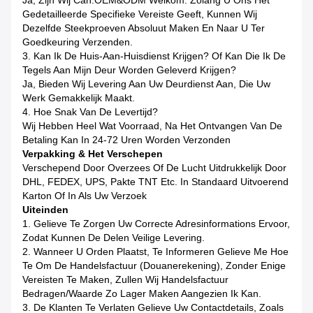
Ja, Zijn Wij Can.OEM&ODM Welkom. Zolang U Ons Het
Gedetailleerde Specifieke Vereiste Geeft, Kunnen Wij
Dezelfde Steekproeven Absoluut Maken En Naar U Ter
Goedkeuring Verzenden.
3.
Kan Ik De Huis-Aan-Huisdienst Krijgen? Of Kan Die Ik De
Tegels Aan Mijn Deur Worden Geleverd Krijgen?
Ja, Bieden Wij Levering Aan Uw Deurdienst Aan, Die Uw
Werk Gemakkelijk Maakt.
4. Hoe Snak Van De Levertijd?
Wij Hebben Heel Wat Voorraad, Na Het Ontvangen Van De
Betaling Kan In 24-72 Uren Worden Verzonden
Verpakking & Het Verschepen
Verschepend Door Overzees Of De Lucht Uitdrukkelijk Door
DHL, FEDEX, UPS, Pakte TNT Etc. In Standaard Uitvoerend
Karton Of In Als Uw Verzoek
Uiteinden
1. Gelieve Te Zorgen Uw Correcte Adresinformations Ervoor,
Zodat Kunnen De Delen Veilige Levering.
2. Wanneer U Orden Plaatst, Te Informeren Gelieve Me Hoe
Te Om De Handelsfactuur (Douanerekening), Zonder Enige
Vereisten Te Maken, Zullen Wij Handelsfactuur
Bedragen/waarde Zo Lager Maken Aangezien Ik Kan.
3. De Klanten Te Verlaten Gelieve Uw Contactdetails, Zoals