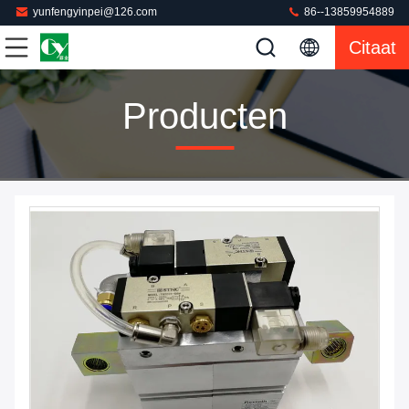
yunfengyinpei@126.com
86--13859954889
Citaat
Producten