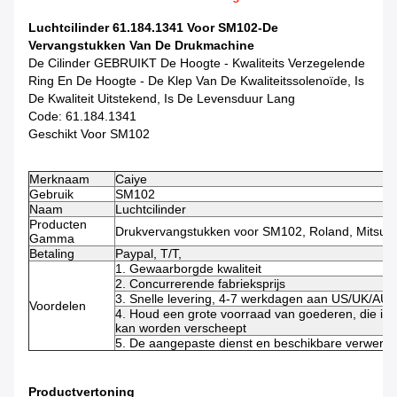
Luchtcilinder 61.184.1341 Voor SM102-De
Vervangstukken Van De Drukmachine
De Cilinder GEBRUIKT De Hoogte - Kwaliteits Verzegelende
Ring En De Hoogte - De Klep Van De Kwaliteitssolenoïde, Is
De Kwaliteit Uitstekend, Is De Levensduur Lang
Code: 61.184.1341
Geschikt Voor SM102
Merknaam
Caiye
Gebruik
SM102
Naam
Luchtcilinder
Producten
Drukvervangstukken voor SM102, Roland, Mitsubi
Gamma
Betaling
Paypal, T/T,
1. Gewaarborgde kwaliteit
2. Concurrerende fabrieksprijs
3. Snelle levering, 4-7 werkdagen aan US/UK/AU
Voordelen
4. Houd een grote voorraad van goederen, die in 
kan worden verscheept
5. De aangepaste dienst en beschikbare verwerki
Productvertoning