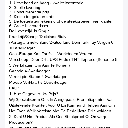
1. Uitstekend en hoog - kwaliteitscontrole
2. Snelle levering
3. Concurrerende prijs
4. Kleine toegelaten orde
5. De toegelaten tekening of de steekproeven van klanten
6. Grote Inventarissen
De Levertijd Is Ong.:
Frankrijk/Spanje/Duitsland /Italy
/Portugal
Griekenland/Zwitserland Denmarkmay
Vergen 6-
10 Werkdagen.
Oost-Europa Kan Tot 9-11 Werkdagen Vergen.
Verscheept Door DHL.UPS.Fedex.TNT Express (Behoefte 5-
9 Werkdagen Om Aan Te Komen)
Canada 4-8werkdagen
Verenigde Staten 4
-8werkdagen
Mexico Verklaart 5
-10werkdagen
FAQ:
1.
Hoe Ongeveer Uw Prijs?
Wij Specialiseren Ons In Aangepaste Promotiepunten Van
Uitstekende Kwaliteit Voor U En Kunnen U Helpen Aan Om
Het Even Welk Vereiste Met De Redelijkste Prijs Voldoen
2. Kunt U Het Product Als Ons Steekproef Of Ontwerp
Produceren?