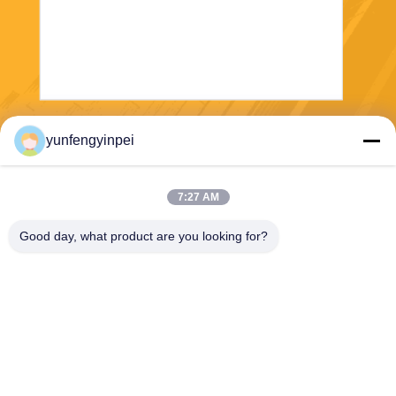
Verzend
yunfengyinpei
7:27 AM
Good day, what product are you looking for?
Caiye Printing Equipment Co., LTD
yunfengyinpei@126.com
86--13859954889
Zaal 101, Nr 155, Dongpu Yi
li, Siming-District, Xiamen, F