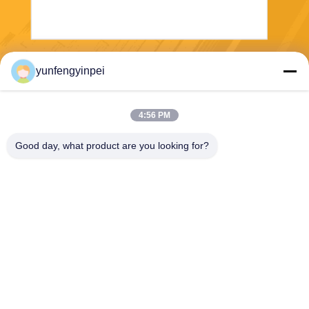
Verzend
yunfengyinpei
4:56 PM
Good day, what product are you looking for?
Caiye Printing Equipment Co., LTD
yunfengyinpei@126.com
86--13859954889
Zaal 101, Nr 155, Dongpu Yi
li, Siming-District, Xiamen, F
ujian-provincie, China