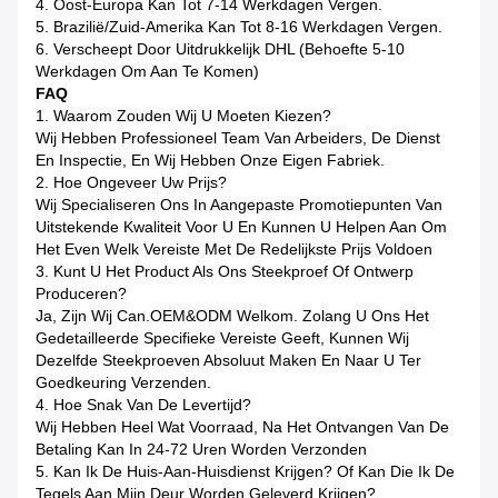
4. Oost-Europa Kan Tot 7-14 Werkdagen Vergen.
5. Brazilië/Zuid-Amerika Kan Tot 8-16 Werkdagen Vergen.
6. Verscheept Door Uitdrukkelijk DHL (Behoefte 5-10
Werkdagen Om Aan Te Komen)
FAQ
1. Waarom Zouden Wij U Moeten Kiezen?
Wij Hebben Professioneel Team Van Arbeiders, De Dienst
En Inspectie, En Wij Hebben Onze Eigen Fabriek.
2. Hoe Ongeveer Uw Prijs?
Wij Specialiseren Ons In Aangepaste Promotiepunten Van
Uitstekende Kwaliteit Voor U En Kunnen U Helpen Aan Om
Het Even Welk Vereiste Met De Redelijkste Prijs Voldoen
3. Kunt U Het Product Als Ons Steekproef Of Ontwerp
Produceren?
Ja, Zijn Wij Can.OEM&ODM Welkom. Zolang U Ons Het
Gedetailleerde Specifieke Vereiste Geeft, Kunnen Wij
Dezelfde Steekproeven Absoluut Maken En Naar U Ter
Goedkeuring Verzenden.
4. Hoe Snak Van De Levertijd?
Wij Hebben Heel Wat Voorraad, Na Het Ontvangen Van De
Betaling Kan In 24-72 Uren Worden Verzonden
5. Kan Ik De Huis-Aan-Huisdienst Krijgen? Of Kan Die Ik De
Tegels Aan Mijn Deur Worden Geleverd Krijgen?