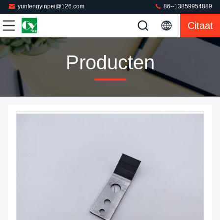
yunfengyinpei@126.com
86--13859954889
Citaat
Producten