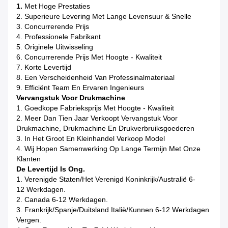
1.
Met Hoge Prestaties
2. Superieure Levering Met Lange Levensuur & Snelle
3. Concurrerende Prijs
4. Professionele Fabrikant
5. Originele Uitwisseling
6.
Concurrerende Prijs Met Hoogte - Kwaliteit
7. Korte Levertijd
8. Een Verscheidenheid Van Professinalmateriaal
9. Efficiënt Team En Ervaren Ingenieurs
Vervangstuk Voor Drukmachine
1. Goedkope Fabrieksprijs Met Hoogte - Kwaliteit
2. Meer Dan Tien Jaar Verkoopt Vervangstuk Voor
Drukmachine, Drukmachine En Drukverbruiksgoederen
3. In Het Groot En Kleinhandel Verkoop Model
4. Wij Hopen Samenwerking Op Lange Termijn Met Onze
Klanten
De Levertijd Is Ong.
1. Verenigde Staten/het Verenigd Koninkrijk/Australië 6-
12 Werkdagen.
2. Canada 6-12 Werkdagen.
3. Frankrijk/Spanje/Duitsland Italië/kunnen 6-12 Werkdagen
Vergen.