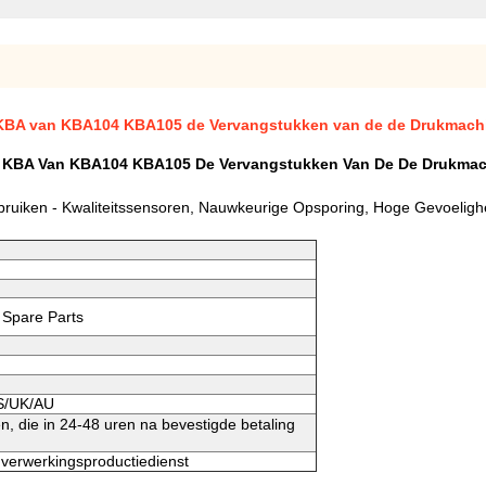
r KBA van KBA104 KBA105 de Vervangstukken van de de Drukmach
r KBA Van KBA104 KBA105 De Vervangstukken Van De De Drukma
ebruiken - Kwaliteitssensoren, Nauwkeurige Opsporing, Hoge Gevoeligh
 Spare Parts
US/UK/AU
, die in 24-48 uren na bevestigde betaling
 verwerkingsproductiedienst