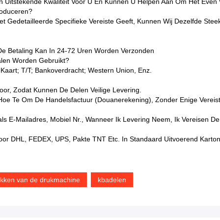
n Uitstekende Kwaliteit Voor U En Kunnen U Helpen Aan Om Het Even We
roduceren?
 Gedetailleerde Specifieke Vereiste Geeft, Kunnen Wij Dezelfde Ste
De Betaling Kan In 24-72 Uren Worden Verzonden
alen Worden Gebruikt?
 Kaart; T/T; Bankoverdracht; Western Union, Enz.
oor, Zodat Kunnen De Delen Veilige Levering.
Hoe Te Om De Handelsfactuur (Douanerekening), Zonder Enige Vereist
oals E-Mailadres, Mobiel Nr., Wanneer Ik Levering Neem, Ik Vereisen 
oor DHL, FEDEX, UPS, Pakte TNT Etc. In Standaard Uitvoerend Karton
kken van de drukmachine
kbadelen