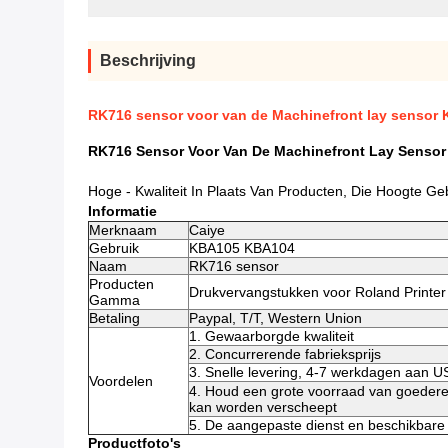
Beschrijving
RK716 sensor voor van de Machinefront lay senso
RK716 Sensor Voor Van De Machinefront Lay Senso
Hoge - Kwaliteit In Plaats Van Producten, Die Hoogte G
Informatie
Merknaam
Caiye
Gebruik
KBA105 KBA104
Naam
RK716 sensor
Producten
Drukvervangstukken voor Roland Printer
Gamma
Betaling
Paypal, T/T, Western Union
1. Gewaarborgde kwaliteit
2. Concurrerende fabrieksprijs
3. Snelle levering, 4-7 werkdagen aan 
Voordelen
4. Houd een grote voorraad van goederen
kan worden verscheept
5. De aangepaste dienst en beschikbare
Productfoto's