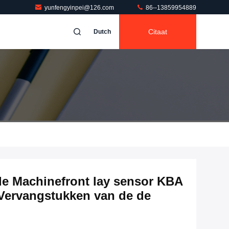
yunfengyinpei@126.com
86--13859954889
Citaat
Dutch
de Machinefront lay sensor KBA
ervangstukken van de de