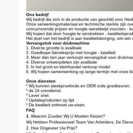
Ons bedrijf
Wij bedrijf die zich in de productie van geschikt voor 
Onze verwerkingsmateriaal en technische sterkte zijn ov
concurrerende prijzen en hoogte wereldwijd voorzien - kw
Wij hopen dat door hoogte te verstrekken - kwaliteits
Het doel van het bedrijf is aan kwaliteitsborging, win-wi
Vervangstuk voor drukmachine
1. Diverse grootte is avalibale
2. Goedkope fabrieksprijs met hoogte - kwaliteit
3. Meer dan tien jaar verkoopt vervangstuk voor drukm
4. Diverse ontwerpdelen zijn avalibale
5. In het groot en kleinhandel verkoop model
6. Wij hopen samenwerking op lange termijn met onze k
Onze diensten
* Wij kunnen steekproeforde en OEM orde goedkeuren.
* de 24 urendienst.
* Lever snel.
* Updateproducten op tijd.
* De kwaliteit ontmoet uw eisen.
FAQ
1.
Waarom Zouden Wij U Moeten Kiezen?
Wij Hebben Professioneel Team Van Arbeiders, De Dienst
2. Hoe Ongeveer Uw Prijs?