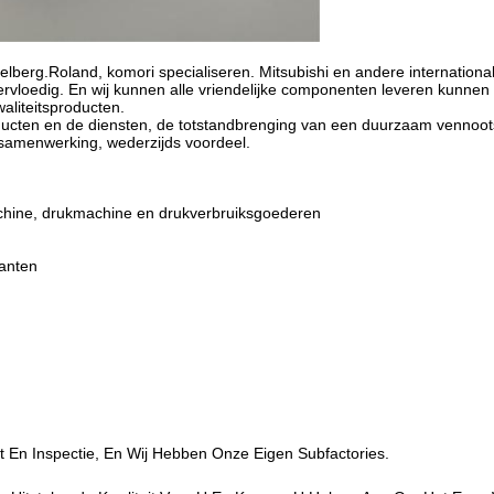
Heidelberg.Roland, komori specialiseren. Mitsubishi en andere internat
ervloedig. En wij kunnen alle vriendelijke componenten leveren kunnen
aliteitsproducten.
producten en de diensten, de totstandbrenging van een duurzaam venn
n samenwerking, wederzijds voordeel.
achine, drukmachine en drukverbruiksgoederen
lanten
 En Inspectie, En Wij Hebben Onze Eigen Subfactories.