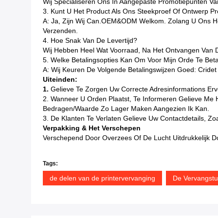
Wij Specialiseren Ons In Aangepaste Promotiepunten Va
3. Kunt U Het Product Als Ons Steekproef Of Ontwerp P
A: Ja, Zijn Wij Can.OEM&ODM Welkom. Zolang U Ons Het
Verzenden.
4. Hoe Snak Van De Levertijd?
Wij Hebben Heel Wat Voorraad, Na Het Ontvangen Van 
5. Welke Betalingsopties Kan Om Voor Mijn Orde Te Bet
A: Wij Keuren De Volgende Betalingswijzen Goed: Cridet
Uiteinden:
1.
Gelieve Te Zorgen Uw Correcte Adresinformations Erv
2. Wanneer U Orden Plaatst, Te Informeren Gelieve Me 
Bedragen/waarde Zo Lager Maken Aangezien Ik Kan.
3. De Klanten Te Verlaten Gelieve Uw Contactdetails, Z
Verpakking & Het Verschepen
Verschepend Door Overzees Of De Lucht Uitdrukkelijk D
Tags:
de delen van de printervervanging
De Vervangstu