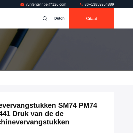
yunfengyinpei@126.com
86--13859954889
Citaat
Dutch
nevervangstukken SM74 PM74
2441 Druk van de de
chinevervangstukken