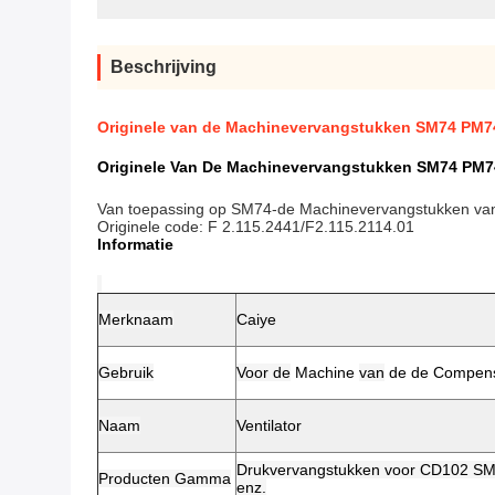
Beschrijving
Originele van de Machinevervangstukken SM74 PM74
Originele Van De Machinevervangstukken SM74 PM74
Van toepassing op SM74-de Machinevervangstukken van
Originele code: F 2.115.2441/F2.115.2114.01
Informatie
Merknaam
Caiye
Gebruik
Voor de
Machine
van
de de Compens
Naam
Ventilator
Drukvervangstukken voor CD102 S
Producten Gamma
enz.