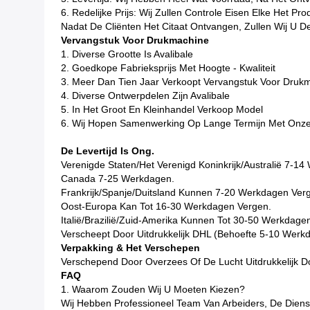
6. Redelijke Prijs: Wij Zullen Controle Eisen Elke Het 
Nadat De Cliënten Het Citaat Ontvangen, Zullen Wij U D
Vervangstuk Voor Drukmachine
1. Diverse Grootte Is Avalibale
2. Goedkope Fabrieksprijs Met Hoogte - Kwaliteit
3. Meer Dan Tien Jaar Verkoopt Vervangstuk Voor Druk
4. Diverse Ontwerpdelen Zijn Avalibale
5. In Het Groot En Kleinhandel Verkoop Model
6. Wij Hopen Samenwerking Op Lange Termijn Met Onze
De Levertijd Is Ong.
Verenigde Staten/het Verenigd Koninkrijk/Australië 7-1
Canada 7-25 Werkdagen.
Frankrijk/Spanje/Duitsland Kunnen 7-20 Werkdagen Ver
Oost-Europa Kan Tot 16-30 Werkdagen Vergen.
Italië/Brazilië/Zuid-Amerika Kunnen Tot 30-50 Werkdage
Verscheept Door Uitdrukkelijk DHL (Behoefte 5-10 We
Verpakking & Het Verschepen
Verschepend Door Overzees Of De Lucht Uitdrukkelijk D
FAQ
1. Waarom Zouden Wij U Moeten Kiezen?
Wij Hebben Professioneel Team Van Arbeiders, De Dienst