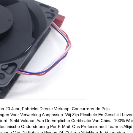
ina 20 Jaar; Fabrieks Directe Verkoop, Concurrerende Prijs.
ngen Voor Verwerking Aanpassen. Wij Zijn Flexibele En Geschikt Lever
Wordt Strikt Voldaan Aan De Verplichte Certificatie Van China. 100% Wa
echnische Ondersteuning Per E-Mail. Ons Professioneel Team Is Altijd 
tvangen Van De Betaling Binnen 24-72 Uren Schikken Te Verzenden