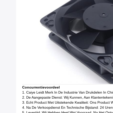
Concurrentievoordeel
1. Caiye Leidt Merk In De Industrie Van Drukdelen In Ch
2. De Aangepaste Dienst: Wij Kunnen, Aan Klantentekeni
3. Echt Product Met Uitstekende Kwaliteit: Ons Product 
4. Na De Verkoopdienst En Technische Bijstand: 24 Urent
5. Levertijd: Wij Hebben Heel Wat Voorraad, Na Het On