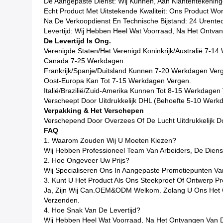
De Aangepaste Dienst: Wij Kunnen, Aan Klantentekeninge
Echt Product Met Uitstekende Kwaliteit: Ons Product Wor
Na De Verkoopdienst En Technische Bijstand: 24 Urentech
Levertijd: Wij Hebben Heel Wat Voorraad, Na Het Ontva
De Levertijd Is Ong.
Verenigde Staten/het Verenigd Koninkrijk/Australië 7-1
Canada 7-25 Werkdagen.
Frankrijk/Spanje/Duitsland Kunnen 7-20 Werkdagen Ver
Oost-Europa Kan Tot 7-15 Werkdagen Vergen.
Italië/Brazilië/Zuid-Amerika Kunnen Tot 8-15 Werkdagen
Verscheept Door Uitdrukkelijk DHL (Behoefte 5-10 We
Verpakking & Het Verschepen
Verschepend Door Overzees Of De Lucht Uitdrukkelijk D
FAQ
1. Waarom Zouden Wij U Moeten Kiezen?
Wij Hebben Professioneel Team Van Arbeiders, De Dienst
2. Hoe Ongeveer Uw Prijs?
Wij Specialiseren Ons In Aangepaste Promotiepunten Va
3. Kunt U Het Product Als Ons Steekproef Of Ontwerp P
Ja, Zijn Wij Can.OEM&ODM Welkom. Zolang U Ons Het Ge
Verzenden.
4. Hoe Snak Van De Levertijd?
Wij Hebben Heel Wat Voorraad, Na Het Ontvangen Van 