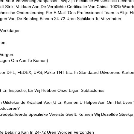
n Voor Verwerking Aanpassen. Wij Zijn Flexibele En Geschikt Leveranc
dt Strikt Voldaan Aan De Verplichte Certificatie Van China. 100% Waarb
nische Ondersteuning Per E-Mail. Ons Professioneel Team Is Altijd Hi
ngen Van De Betaling Binnen 24-72 Uren Schikken Te Verzenden
4 Werkdagen.
gen.
 Vergen.
rkdagen Om Aan Te Komen)
oor DHL, FEDEX, UPS, Pakte TNT Etc. In Standaard Uitvoerend Karton
 En Inspectie, En Wij Hebben Onze Eigen Subfactories.
n Uitstekende Kwaliteit Voor U En Kunnen U Helpen Aan Om Het Even We
roduceren?
detailleerde Specifieke Vereiste Geeft, Kunnen Wij Dezelfde Steek
De Betaling Kan In 24-72 Uren Worden Verzonden