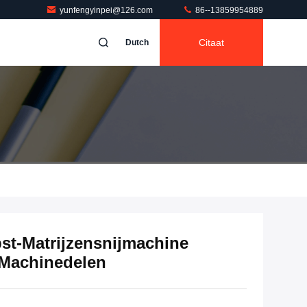
yunfengyinpei@126.com
86--13859954889
Citaat
Dutch
st-Matrijzensnijmachine
Machinedelen