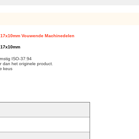
46x17x10mm Vouwende Machinedelen
6x17x10mm
omstig ISO-37:94
 dan het originele product.
te keus