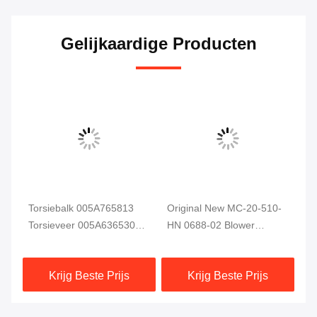
Gelijkaardige Producten
Torsiebalk 005A765813
Original New MC-20-510-
F-
29
Torsieveer 005A636530
HN 0688-02 Blower
Fo
Voor de mens Roland
Suction Separator
Pr
Printer Spare Parts
Solenoïde Valve Voor
Krijg Beste Prijs
Krijg Beste Prijs
Roland 700 Offset Printing
Onderdelen