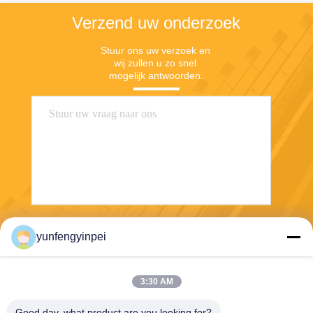
Verzend uw onderzoek
Stuur ons uw verzoek en 
wij zullen u zo snel 
mogelijk antwoorden.
Verzend
yunfengyinpei
3:30 AM
Good day, what product are you looking for?