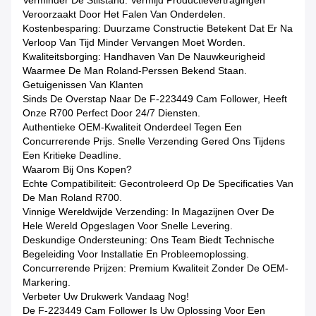
Verminder De Stilstand: Vermijd Productievertragingen
Veroorzaakt Door Het Falen Van Onderdelen.
Kostenbesparing: Duurzame Constructie Betekent Dat Er Na
Verloop Van Tijd Minder Vervangen Moet Worden.
Kwaliteitsborging: Handhaven Van De Nauwkeurigheid
Waarmee De Man Roland-Perssen Bekend Staan.
Getuigenissen Van Klanten
Sinds De Overstap Naar De F-223449 Cam Follower, Heeft
Onze R700 Perfect Door 24/7 Diensten.
Authentieke OEM-Kwaliteit Onderdeel Tegen Een
Concurrerende Prijs. Snelle Verzending Gered Ons Tijdens
Een Kritieke Deadline.
Waarom Bij Ons Kopen?
Echte Compatibiliteit: Gecontroleerd Op De Specificaties Van
De Man Roland R700.
Vinnige Wereldwijde Verzending: In Magazijnen Over De
Hele Wereld Opgeslagen Voor Snelle Levering.
Deskundige Ondersteuning: Ons Team Biedt Technische
Begeleiding Voor Installatie En Probleemoplossing.
Concurrerende Prijzen: Premium Kwaliteit Zonder De OEM-
Markering.
Verbeter Uw Drukwerk Vandaag Nog!
De F-223449 Cam Follower Is Uw Oplossing Voor Een