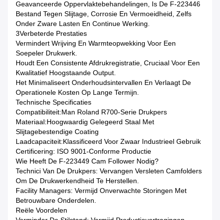
Geavanceerde Oppervlaktebehandelingen, Is De F-223446
Bestand Tegen Slijtage, Corrosie En Vermoeidheid, Zelfs
Onder Zware Lasten En Continue Werking.
3Verbeterde Prestaties
Vermindert Wrijving En Warmteopwekking Voor Een
Soepeler Drukwerk.
Houdt Een Consistente Afdrukregistratie, Cruciaal Voor Een
Kwalitatief Hoogstaande Output.
Het Minimaliseert Onderhoudsintervallen En Verlaagt De
Operationele Kosten Op Lange Termijn.
Technische Specificaties
Compatibiliteit:Man Roland R700-Serie Drukpers
Materiaal:Hoogwaardig Gelegeerd Staal Met
Slijtagebestendige Coating
Laadcapaciteit:Klassificeerd Voor Zwaar Industrieel Gebruik
Certificering: ISO 9001-Conforme Productie
Wie Heeft De F-223449 Cam Follower Nodig?
Technici Van De Drukpers: Vervangen Versleten Camfolders
Om De Drukwerkendheid Te Herstellen.
Facility Managers: Vermijd Onverwachte Storingen Met
Betrouwbare Onderdelen.
Reële Voordelen