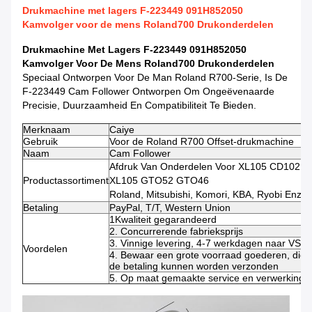
Drukmachine met lagers F-223449 091H852050
Kamvolger voor de mens Roland700 Drukonderdelen
Drukmachine Met Lagers F-223449 091H852050
Kamvolger Voor De Mens Roland700 Drukonderdelen
Speciaal Ontworpen Voor De Man Roland R700-Serie, Is De
F-223449 Cam Follower Ontworpen Om Ongeëvenaarde
Precisie, Duurzaamheid En Compatibiliteit Te Bieden.
Merknaam
Caiye
Gebruik
Voor de Roland R700 Offset-drukmachine
Naam
Cam Follower
Afdruk Van Onderdelen Voor XL105 CD102
Productassortiment
XL105 GTO52 GTO46
Roland, Mitsubishi, Komori, KBA, Ryobi Enz.
Betaling
PayPal, T/T, Western Union
1Kwaliteit gegarandeerd
2. Concurrerende fabrieksprijs
3. Vinnige levering, 4-7 werkdagen naar VS/
Voordelen
4. Bewaar een grote voorraad goederen, die 
de betaling kunnen worden verzonden
5. Op maat gemaakte service en verwerkings