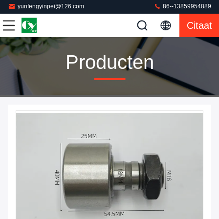
yunfengyinpei@126.com
86--13859954889
Citaat
Producten