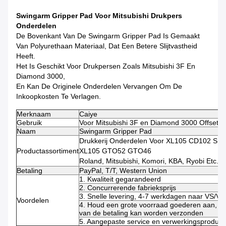
Swingarm Gripper Pad Voor Mitsubishi Drukpers
Onderdelen
De Bovenkant Van De Swingarm Gripper Pad Is Gemaakt
Van Polyurethaan Materiaal, Dat Een Betere Slijtvastheid
Heeft.
Het Is Geschikt Voor Drukpersen Zoals Mitsubishi 3F En
Diamond 3000,
En Kan De Originele Onderdelen Vervangen Om De
Inkoopkosten Te Verlagen.
Merknaam
Caiye
Gebruik
Voor Mitsubishi 3F en Diamond 3000 Offset D
Naam
Swingarm Gripper Pad
Drukkerij Onderdelen Voor XL105 CD102 
Productassortiment
XL105 GTO52 GTO46
Roland, Mitsubishi, Komori, KBA, Ryobi Etc..
Betaling
PayPal, T/T, Western Union
1. Kwaliteit gegarandeerd
2. Concurrerende fabrieksprijs
3. Snelle levering, 4-7 werkdagen naar VS/V
Voordelen
4. Houd een grote voorraad goederen aan, di
van de betaling kan worden verzonden
5. Aangepaste service en verwerkingsproducti