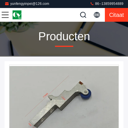
yunfengyinpei@126.com
86--13859954889
Citaat
Producten