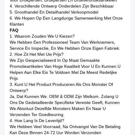
Voor Drukpersen, Drukpersen En Drukverbruiksartikelen
4. Verschillende Ontwerp Onderdelen Zijn Beschikbaar
5. Groothandel En Detailhandel Verkoopmodel
6. We Hopen Op Een Langdurige Samenwerking Met Onze
Klanten
FAQ
1. Waarom Zouden We U Kiezen?
We Hebben Een Professioneel Team Van Werknemers,
Service En Inspectie, En We Hebben Onze Eigen Fabriek.
2. Hoe Zit Het Met Uw Prijs?
We Zijn Gespecialiseerd In Op Maat Gemaakte
Promotieartikelen Van Hoge Kwaliteit Voor U En Kunnen U
Helpen Aan Elke Eis Te Voldoen Met De Meest Redelijke
Prijs
3. Kunt U Het Product Produceren Als Ons Monster Of
Ontwerp?
Ja, Dat Kunnen We. OEM & ODM Zijn Welkom. Zolang U
Ons De Gedetailleerde Specifieke Vereiste Geeft, Kunnen
We Absoluut Dezelfde Monsters Maken En Naar U
Verzenden Ter Goedkeuring.
4. Hoe Lang Is De Levertijd?
We Hebben Veel Voorraad, Na Ontvangst Van De Betaling
Kan Deze Binnen 24-72 Uur Worden Verzonden