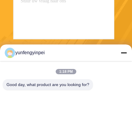
Verzend
yunfengyinpei
1:18 PM
Good day, what product are you looking for?
Caiye Printing Equipment Co., LTD
yunfengyinpei@126.com
86--13859954889
Zaal 101, Nr 155, Dongpu Yi