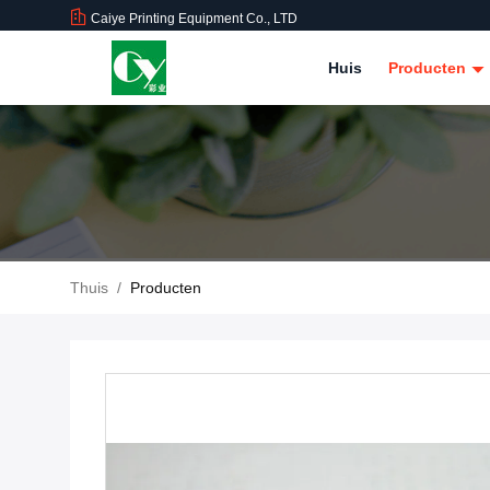
Caiye Printing Equipment Co., LTD
Huis
Producten
Thuis
/
Producten