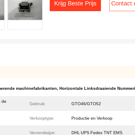
Krijg Beste Prijs
Contact
erende machinefabrikanten
,
Horizontale Linksdraaiende Numme
t de
Gebruik:
GTO46/GTO52
Verkooptype:
Productie en Verkoop
Verzendwijze:
DHL UPS Fedex TNT EMS