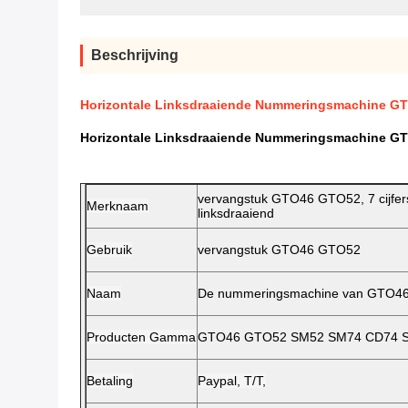
Beschrijving
Horizontale Linksdraaiende Nummeringsmachine G
Horizontale Linksdraaiende Nummeringsmachine G
vervangstuk GTO46 GTO52, 7 cijfe
Merknaam
linksdraaiend
Gebruik
vervangstuk GTO46 GTO52
Naam
De nummeringsmachine van GTO4
Producten Gamma
GTO46 GTO52 SM52 SM74 CD74 S
Betaling
Paypal, T/T,