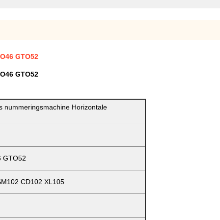
TO46 GTO52
TO46 GTO52
rs nummeringsmachine Horizontale
6 GTO52
M102 CD102 XL105