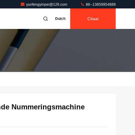
yunfengyinpei@126.com
86--13859954889
Citaat
Dutch
ende Nummeringsmachine