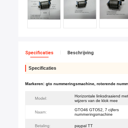
Specificaties
Beschrijving
Specificaties
Markeren:
gto nummeringsmachine
,
roterende numm
Horizontale linksdraaiend me
Model:
wijzers van de klok mee
GTO46 GTO52, 7 cijfers
Naam:
nummeringsmachine
Betaling:
paypal TT