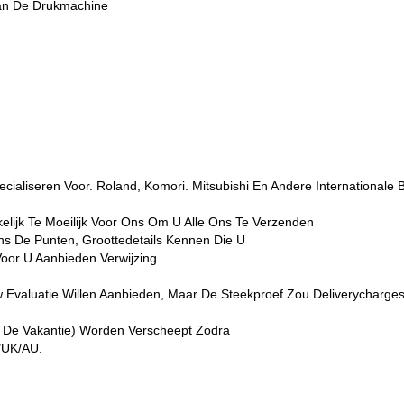
Van De Drukmachine
Specialiseren Voor. Roland, Komori. Mitsubishi En Andere Internation
lijk Te Moeilijk Voor Ons Om U Alle Ons Te Verzenden
Ons De Punten, Groottedetails Kennen Die U
 Voor U Aanbieden Verwijzing.
Evaluatie Willen Aanbieden, Maar De Steekproef Zou Deliverycharg
 De Vakantie) Worden Verscheept Zodra
/UK/AU.