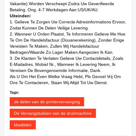
Vakantie) Worden Verscheept Zodra Uw Geverifieerde
Betaling. Ong. 4-7 Werkdagen Aan US/UK/AU.
Uiteinden:
1. Gelieve Te Zorgen Uw Correcte Adresinformations Ervoor,
Zodat Kunnen De Delen Veilige Levering.
2. Wanneer U Orden Plaatst, Te Informeren Gelieve Me Hoe
Te Om De Handelsfactuur (Douanerekening), Zonder Enige
Vereisten Te Maken, Zullen Wij Handelsfactuur
Bedragen/waarde Zo Lager Maken Aangezien Ik Kan.
3. De Klanten Te Verlaten Gelieve Uw Contactdetails, Zoals
E-Mailadres, Mobiel Nr., Wanneer Ik Levering Neem, Ik
Vereisen De Bovengenoemde Informatie, Dank.
Als U Om Het Even Welke Vraag Hebt, Pls Gevoel Vrij Om
Ons Te Contacteren, Staan Wij Altijd Tot Uw Dienst.
Tags:
de delen van de printervervanging
De Vervangstukken van de drukmachine
kbadelen