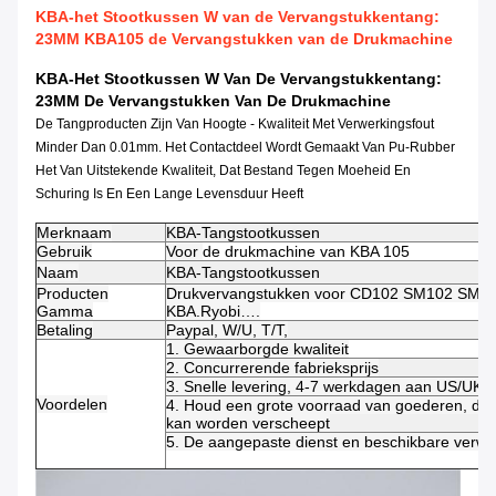
KBA-het Stootkussen W van de Vervangstukkentang:
23MM KBA105 de Vervangstukken van de Drukmachine
KBA-Het Stootkussen W Van De Vervangstukkentang:
23MM De Vervangstukken Van De Drukmachine
De Tangproducten Zijn Van Hoogte - Kwaliteit Met Verwerkingsfout
Minder Dan 0.01mm. Het Contactdeel Wordt Gemaakt Van Pu-Rubber
Het Van Uitstekende Kwaliteit, Dat Bestand Tegen Moeheid En
Schuring Is En Een Lange Levensduur Heeft
Merknaam
KBA-Tangstootkussen
Gebruik
Voor
de drukmachine van KBA 105
Naam
KBA-Tangstootkussen
Producten
Drukvervangstukken voor CD102 SM102 SM74 R
Gamma
KBA.Ryobi….
Betaling
Paypal, W/U, T/T,
1. Gewaarborgde kwaliteit
2. Concurrerende fabrieksprijs
3. Snelle levering, 4-7 werkdagen aan US/UK/
Voordelen
4. Houd een grote voorraad van goederen, die 
kan worden verscheept
5. De aangepaste dienst en beschikbare verwe