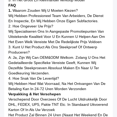
5. In Het Groot En Kleinhandel Verkoop Model
FAQ
1.
Waarom Zouden Wij U Moeten Kiezen?
Wij Hebben Professioneel Team Van Arbeiders, De Dienst
En Inspectie, En Wij Hebben Onze Eigen Subfactories.
2. Hoe Ongeveer Uw Prijs?
Wij Specialiseren Ons In Aangepaste Promotiepunten Van
Uitstekende Kwaliteit Voor U En Kunnen U Helpen Aan Om
Het Even Welk Vereiste Met De Redelijkste Prijs Voldoen
3. Kunt U Het Product Als Ons Steekproef Of Ontwerp
Produceren?
A: Ja, Zijn Wij Can.OEM&ODM Welkom. Zolang U Ons Het
Gedetailleerde Specifieke Vereiste Geeft, Kunnen Wij
Dezelfde Steekproeven Absoluut Maken En Naar U Ter
Goedkeuring Verzenden.
4. Hoe Snak Van De Levertijd?
Wij Hebben Heel Wat Voorraad, Na Het Ontvangen Van De
Betaling Kan In 24-72 Uren Worden Verzonden
Verpakking & Het Verschepen
Verschepend Door Overzees Of De Lucht Uitdrukkelijk Door
DHL, FEDEX, UPS, Pakte TNT Etc. In Standaard Uitvoerend
Karton Of In Als Uw Verzoek
Het Product Zal Binnen 24 Uren (naast Het Weekend En De