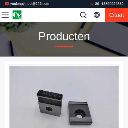
yunfengyinpei@126.com
86--13859954889
Citaat
Producten