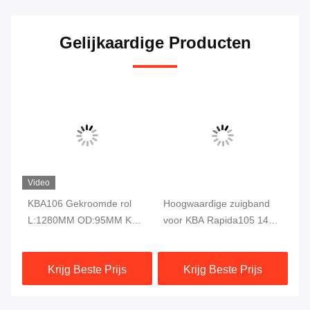
Gelijkaardige Producten
Video
er
KBA106 Gekroomde rol
Hoogwaardige zuigband
KB
L:1280MM OD:95MM KBA
voor KBA Rapida105 142
Dr
Spare parts
162 Drukmachine
vo
2587X160X1MM
KB
Krijg Beste Prijs
Krijg Beste Prijs