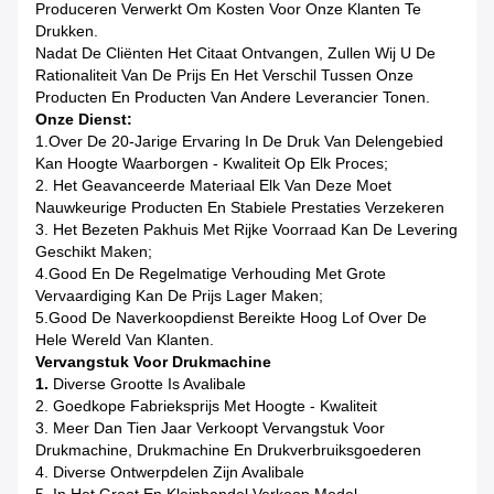
Produceren Verwerkt Om Kosten Voor Onze Klanten Te
Drukken.
Nadat De Cliënten Het Citaat Ontvangen, Zullen Wij U De
Rationaliteit Van De Prijs En Het Verschil Tussen Onze
Producten En Producten Van Andere Leverancier Tonen.
Onze Dienst:
1.Over De 20-Jarige Ervaring In De Druk Van Delengebied
Kan Hoogte Waarborgen - Kwaliteit Op Elk Proces;
2. Het Geavanceerde Materiaal Elk Van Deze Moet
Nauwkeurige Producten En Stabiele Prestaties Verzekeren
3. Het Bezeten Pakhuis Met Rijke Voorraad Kan De Levering
Geschikt Maken;
4.Good En De Regelmatige Verhouding Met Grote
Vervaardiging Kan De Prijs Lager Maken;
5.Good De Naverkoopdienst Bereikte Hoog Lof Over De
Hele Wereld Van Klanten.
Vervangstuk Voor Drukmachine
1.
Diverse Grootte Is Avalibale
2. Goedkope Fabrieksprijs Met Hoogte - Kwaliteit
3. Meer Dan Tien Jaar Verkoopt Vervangstuk Voor
Drukmachine, Drukmachine En Drukverbruiksgoederen
4. Diverse Ontwerpdelen Zijn Avalibale