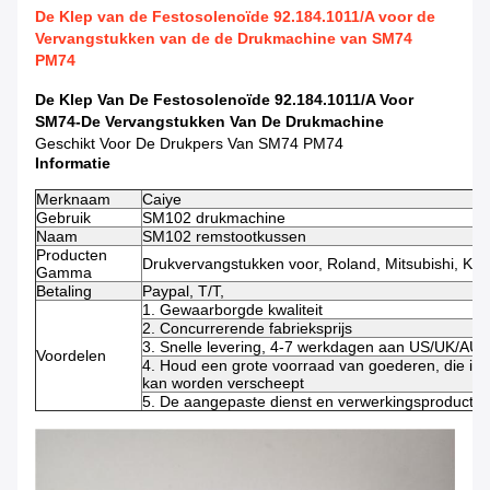
De Klep van de Festosolenoïde 92.184.1011/A voor de
Vervangstukken van de de Drukmachine van SM74
PM74
De Klep Van De Festosolenoïde 92.184.1011/A Voor
SM74-De Vervangstukken Van De Drukmachine
Geschikt Voor De Drukpers Van SM74 PM74
Informatie
Merknaam
Caiye
Gebruik
SM102 drukmachine
Naam
SM102 remstootkussen
Producten
Drukvervangstukken voor, Roland, Mitsubishi, Ko
Gamma
Betaling
Paypal, T/T,
1. Gewaarborgde kwaliteit
2. Concurrerende fabrieksprijs
3. Snelle levering, 4-7 werkdagen aan US/UK/AU
Voordelen
4. Houd een grote voorraad van goederen, die in 
kan worden verscheept
5. De aangepaste dienst en verwerkingsproductied