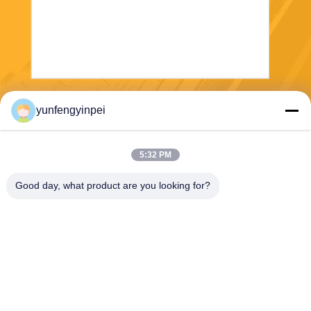
Verzend
yunfengyinpei
5:32 PM
Good day, what product are you looking for?
Caiye Printing Equipment Co., LTD
yunfengyinpei@126.com
86--13859954889
Zaal 101, Nr 155, Dongpu Yi
li, Siming-District, Xiamen, F