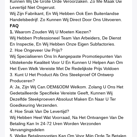
Kunnen Wij De Grote Orde Veroorzaken. Zo Me Maak Uw
Levertijd Niet Ongerust.
Wij Zijn Fabrikant, En Wij Hebben Ook Een Buitenlandse
Handelsbedrijf. Zo Kunnen Wij Direct Door Ons Uitvoeren.
FAQ
1.
Waarom Zouden Wij U Moeten Kiezen?
Wij Hebben Professioneel Team Van Arbeiders, De Dienst
En Inspectie, En Wij Hebben Onze Eigen Subfactories.
2. Hoe Ongeveer Uw Prijs?
Wij Specialiseren Ons In Aangepaste Promotiepunten Van
Uitstekende Kwaliteit Voor U En Kunnen U Helpen Aan Om
Het Even Welk Vereiste Met De Redelijkste Prijs Voldoen
3. Kunt U Het Product Als Ons Steekproef Of Ontwerp
Produceren?
A: Ja, Zijn Wij Can.OEM&ODM Welkom. Zolang U Ons Het
Gedetailleerde Specifieke Vereiste Geeft, Kunnen Wij
Dezelfde Steekproeven Absoluut Maken En Naar U Ter
Goedkeuring Verzenden.
4. Hoe Snak Van De Levertijd?
Wij Hebben Heel Wat Voorraad, Na Het Ontvangen Van De
Betaling Kan In 24-72 Uren Worden Verzonden
Vervangingsdelen
5. Welke Betalingsopties Kan Om Voor Mijn Orde Te Betalen