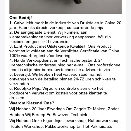
Ons Bedrijf
1.
Caiye leidt merk in de industrie van Drukdelen in China 20
jaar; Fabrieks directe verkoop, concurrerende prijs.
2. De aangepaste Dienst: Wij kunnen, aan
klantentekeningen voor verwerking aanpassen. Wij zijn
flexibele en geschikt Leverancier.
3. Echt Product met Uitstekende Kwaliteit: Ons Product
wordt strikt voldaan aan de Verplichte Certificatie van China.
100% waarborgtest vóór levering.
4. Na de Verkoopdienst en Technische bijstand: 24
urentechnische ondersteuning per e-mail. Ons professioneel
team is altijd hier bereid uw technische adviseur te zijn.
5. Levertijd: Wij hebben heel wat voorraad, na het
ontvangen van de betaling binnen 24-72 uren schikken te
verzenden
6. Redelijke Prijs: Wij zullen controle eisen elke het
produceren verwerkt om kosten voor onze klanten te
drukken.
Waarom Kiezend Ons?
Wij Hebben 20 Jaar Ervarings Om Zegels Te Maken, Zodat
Hebben Wij Beroep En Bewezen Techniek.
Wij Hebben Onze Eigen Injectieworkshop, Rubberworkshop,
Houten Workshop, Pakketworkshop En Het Pakhuis. Zo