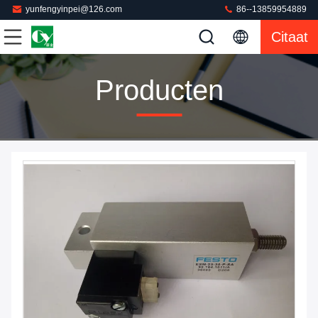
yunfengyinpei@126.com
86--13859954889
Citaat
Producten