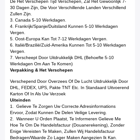
De Het Verschepen Tijd Verschepen, Zal Het Gewoonlijk 7-
30 Dagen Zijn, Die Voor Verschillende Landen Verschillend
Zullen Zijn.
3. Canada 5-10 Werkdagen.
4. Frankrijk/Spanje/Duitsland Kunnen 5-10 Werkdagen
Vergen.
5. Oost-Europa Kan Tot 7-12 Werkdagen Vergen.
6. Italië/Brazilië/Zuid-Amerika Kunnen Tot 5-10 Werkdagen
Vergen.
7. Verscheept Door Uitdrukkelijk DHL (Behoefte 5-10
Werkdagen Om Aan Te Komen)
Verpakking & Het Verschepen
Verschepend Door Overzees Of De Lucht Uitdrukkelijk Door
DHL, FEDEX, UPS, Pakte TNT Etc. In Standaard Uitvoerend
Karton Of In Als Uw Verzoek
Uiteinden
1. Gelieve Te Zorgen Uw Correcte Adresinformations
Ervoor, Zodat Kunnen De Delen Veilige Levering.
2. Wanneer U Orden Plaatst, Te Informeren Gelieve Me
Hoe Te Om De Handelsfactuur (Douanerekening), Zonder
Enige Vereisten Te Maken, Zullen Wij Handelsfactuur
Bedragen/waarde Zo Lager Maken Aangezien Ik Kan.