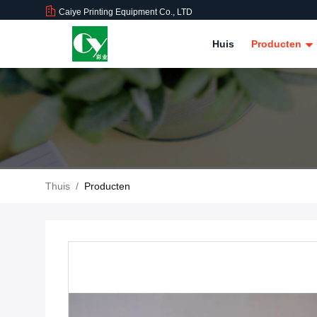
Caiye Printing Equipment Co., LTD
Huis
Producten
Thuis
/
Producten