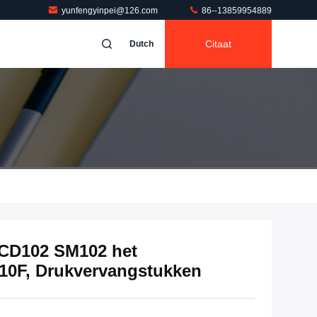
yunfengyinpei@126.com
86--13859954889
Citaat
Dutch
 CD102 SM102 het
210F, Drukvervangstukken