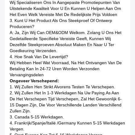
Wij Specialiseren Ons In Aangepaste Promotiepunten Van
Uitstekende Kwaliteit Voor U En Kunnen U Helpen Aan Om
Het Even Welk Vereiste Met De Redelijkste Prijs Voldoen
3. Kunt U Het Product Als Ons Steekproef Of Ontwerp
Produceren?
A: Ja, Zijn Wij Can.OEM&ODM Welkom. Zolang U Ons Het
Gedetailleerde Specifieke Vereiste Geeft, Kunnen Wij
Dezelfde Steekproeven Absoluut Maken En Naar U Ter
Goedkeuring Verzenden.
4. Hoe Snak Van De Levertijd?
Wij Hebben Heel Wat Voorraad, Na Het Ontvangen Van De
Betaling Kan In 24-72 Uren Worden Verzonden
Vervangingsdelen
Ongeveer Verschepend:
1. Wij Zullen Hen Strikt Alvorens Testen Te Verschepen.
2. Wij Zullen Het In 1-3 Werkdagen Na Uw Paying.as Aan
De Het Verschepen Tijd Verschepen, Zal Het Gewoonlijk 6-
15 Dagen Zijn, Die Voor Verschillende Landen Verschillend
Zullen Zijn.
3. Canada 5-15 Werkdagen.
4. Frankrijk/Spanje/Italië /Germany Kunnen 5-15 Werkdagen
Vergen.