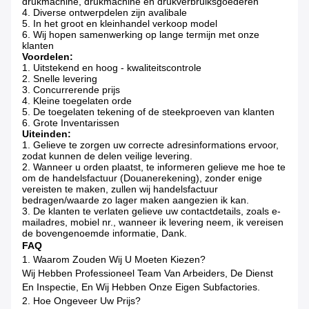
drukmachine, drukmachine en drukverbruiksgoederen
4. Diverse ontwerpdelen zijn avalibale
5. In het groot en kleinhandel verkoop model
6. Wij hopen samenwerking op lange termijn met onze
klanten
Voordelen:
1. Uitstekend en hoog - kwaliteitscontrole
2. Snelle levering
3. Concurrerende prijs
4. Kleine toegelaten orde
5. De toegelaten tekening of de steekproeven van klanten
6. Grote Inventarissen
Uiteinden:
1. Gelieve te zorgen uw correcte adresinformations ervoor,
zodat kunnen de delen veilige levering.
2. Wanneer u orden plaatst, te informeren gelieve me hoe te
om de handelsfactuur (Douanerekening), zonder enige
vereisten te maken, zullen wij handelsfactuur
bedragen/waarde zo lager maken aangezien ik kan.
3. De klanten te verlaten gelieve uw contactdetails, zoals e-
mailadres, mobiel nr., wanneer ik levering neem, ik vereisen
de bovengenoemde informatie, Dank.
FAQ
1. Waarom Zouden Wij U Moeten Kiezen?
Wij Hebben Professioneel Team Van Arbeiders, De Dienst
En Inspectie, En Wij Hebben Onze Eigen Subfactories.
2. Hoe Ongeveer Uw Prijs?