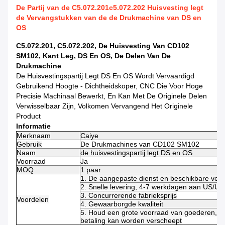
De Partij van de C5.072.201c5.072.202 Huisvesting legt
de Vervangstukken van de de Drukmachine van DS en
OS
C5.072.201, C5.072.202, De Huisvesting Van CD102
SM102, Kant Leg, DS En OS, De Delen Van De
Drukmachine
De Huisvestingspartij Legt DS En OS Wordt Vervaardigd
Gebruikend Hoogte - Dichtheidskoper, CNC Die Voor Hoge
Precisie Machinaal Bewerkt, En Kan Met De Originele Delen
Verwisselbaar Zijn, Volkomen Vervangend Het Originele
Product
Informatie
Merknaam
Caiye
Gebruik
De Drukmachines van CD102 SM102
Naam
de huisvestingspartij legt DS en OS
Voorraad
Ja
MOQ
1 paar
1.
De aangepaste dienst en beschikbare verw
2. Snelle levering, 4-7 werkdagen aan US/U
3. Concurrerende fabrieksprijs
Voordelen
4. Gewaarborgde kwaliteit
5. Houd een grote voorraad van goederen, di
betaling kan worden verscheept