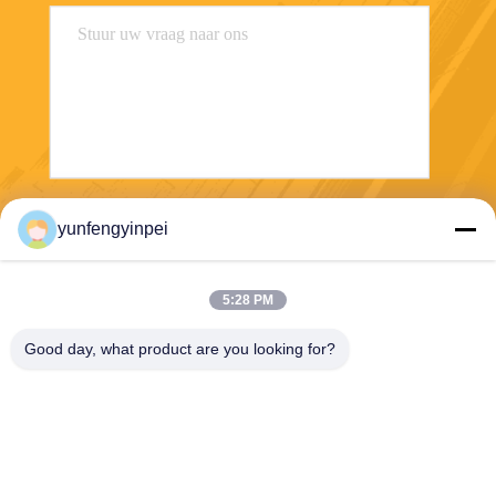
Verzend
yunfengyinpei
5:28 PM
Good day, what product are you looking for?
Caiye Printing Equipment Co., LTD
yunfengyinpei@126.com
86--13859954889