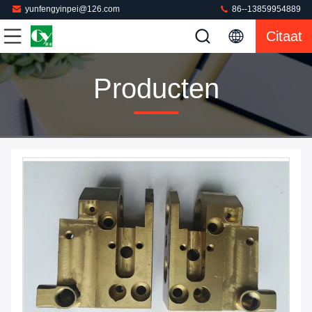
yunfengyinpei@126.com
86--13859954889
Citaat
Producten