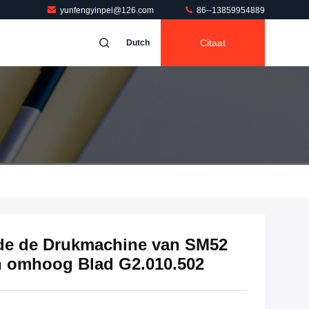
yunfengyinpei@126.com
86--13859954889
Citaat
Dutch
de de Drukmachine van SM52
n omhoog Blad G2.010.502