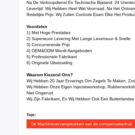
Na De Verkoopdienst En Technische Bijstand: 24 Urentech
Levertijd: Wij Hebben Heel Wat Voorraad, Na Het Ontva
Redelijke Prijs: Wij Zullen Controle Eisen Elke Het Pr
Voordelen
1) Met Hoge Prestaties
2) Superieure Levering Met Lange Levensuur & Snelle
3) Concurrerende Prijs
4) OEM&ODM Wordt Aangeboden
5) Professionele Fabrikant
6) Originele Uitwisseling
Waarom Kiezend Ons?
Wij Hebben 20 Jaar Ervarings Om Zegels Te Maken, Zo
Wij Hebben Onze Eigen Injectieworkshop, Rubberworks
Niet Ongerust.
Wij Zijn Fabrikant, En Wij Hebben Ook Een Buitenlandse
Tags:
De Machinevervangstukken van de compensatiedruk