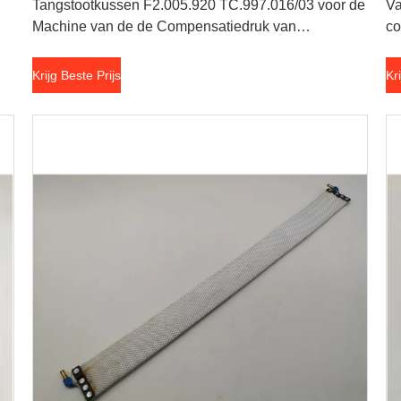
Tangstootkussen F2.005.920 TC.997.016/03 voor de
Va
Machine van de de Compensatiedruk van
co
Heidelberg XL105
He
Krijg Beste Prijs
Kr