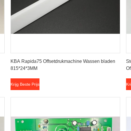
Krijg Beste Prijs
KBA Rapida75 Offsetdrukmachine Wassen bladen
St
815*24*3MM
Of
Krijg Beste Prijs
Kr