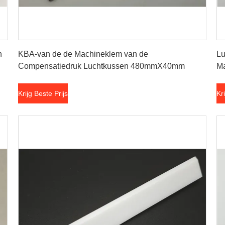
Krijg Beste Prijs
n
KBA-van de de Machineklem van de
Lu
Compensatiedruk Luchtkussen 480mmX40mm
Ma
Krijg Beste Prijs
Kr