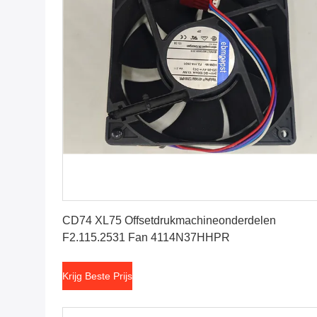
Krijg Beste Prijs
CD74 XL75 Offsetdrukmachineonderdelen
F2.115.2531 Fan 4114N37HHPR
Krijg Beste Prijs