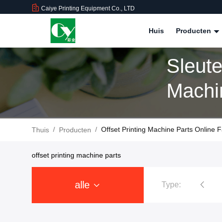
Caiye Printing Equipment Co., LTD
Huis
Producten
Sleute
Machin
Produ
/
/
Offset Printing Machine Parts Online F
Thuis
Producten
offset printing machine parts
alle
Type:
 Ryobidruk
De Vervangstukken van Roland Printer
KBA-Verva