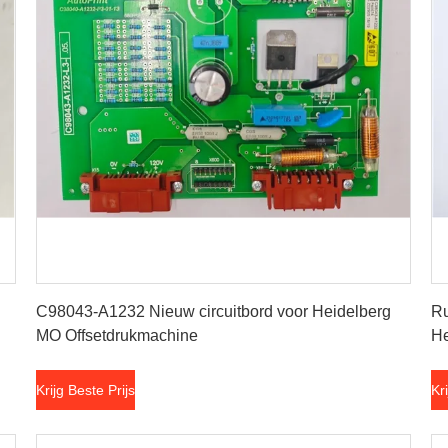
Krijg Beste Prijs
C98043-A1232 Nieuw circuitbord voor Heidelberg
Ru
MO Offsetdrukmachine
He
Ma
Krijg Beste Prijs
Kr