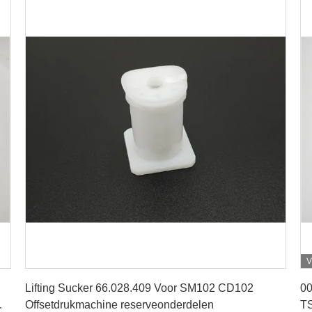
V
Krijg Beste Prijs
Lifting Sucker 66.028.409 Voor SM102 CD102
00
Offsetdrukmachine reserveonderdelen
TS