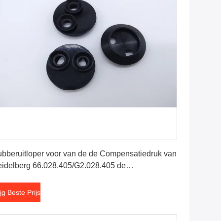
Krijg Beste Prijs
bberuitloper voor van de de Compensatiedruk van
idelberg 66.028.405/G2.028.405 de
chinevervangstukken
ijg Beste Prijs