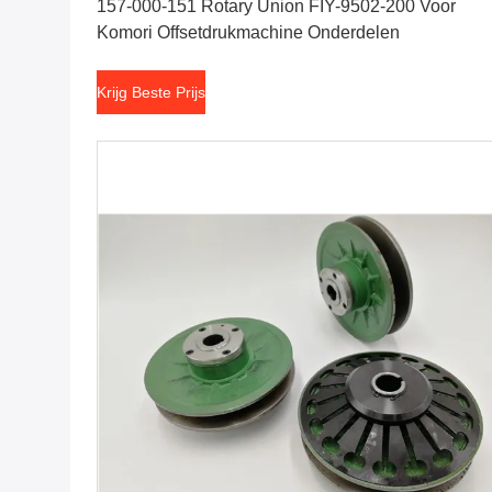
157-000-151 Rotary Union FIY-9502-200 Voor
Komori Offsetdrukmachine Onderdelen
Krijg Beste Prijs