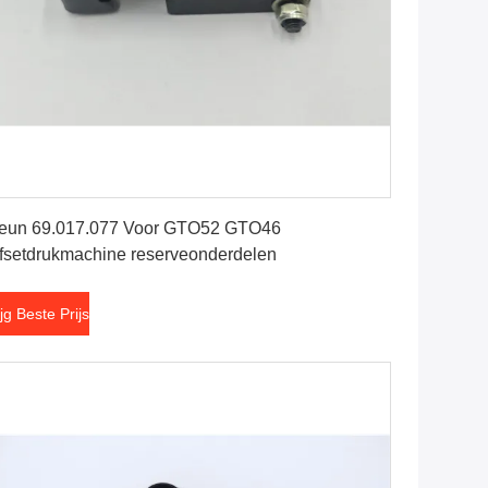
Krijg Beste Prijs
eun 69.017.077 Voor GTO52 GTO46
fsetdrukmachine reserveonderdelen
ijg Beste Prijs