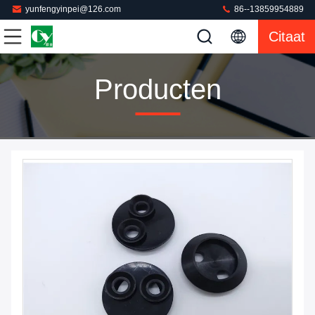
yunfengyinpei@126.com
86--13859954889
Citaat
Producten