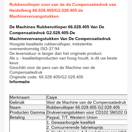
Rubberuitloper voor van de de Compensatiedruk van
Heidelberg 66.028.405/G2.028.405 de
Machinevervangstukken
De Machines Rubberuitloper 66.028.405 Van De
Compensatiedruk G2.028.405-De
Machinevervangstukken Van De Compensatiedruk
Hoogste kwaliteits rubberuitloper, treksterkte
overeenkomstig ISO-37:94
De levensduur is langer dan het originele product.
Als u - kwaliteitsproducten van hoog houdt, is dit uw beste
keus
Geschikt voor de pers van de Machine van de
Compensatiedruk
Originele code: 66.028.405/G2.028.405
Informatie
Merknaam
Caiye
Gebruik
Voor
de Machine van de Compensatiedruk
Naam
Rubberuitloper 66.028.405 G2.028.405
Producten Gamma
Drukvervangstukken voor CD102 SM102 GT
Betaling
Paypal, T/T, Western Union
1. Gewaarborgde kwaliteit
2. Concurrerende fabrieksprijs