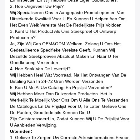
En Inspectie, En Wij Hebben Onze Eigen Subfactories.
2. Hoe Ongeveer Uw Prijs?
Wij Specialiseren Ons In Aangepaste Promotiepunten Van
Uitstekende Kwaliteit Voor U En Kunnen U Helpen Aan Om
Het Even Welk Vereiste Met De Redelijkste Prijs Voldoen
3. Kunt U Het Product Als Ons Steekproef Of Ontwerp
Produceren?
Ja, Zijn Wij Can.OEM&ODM Welkom. Zolang U Ons Het
Gedetailleerde Specifieke Vereiste Geeft, Kunnen Wij
Dezelfde Steekproeven Absoluut Maken En Naar U Ter
Goedkeuring Verzenden.
4. Hoe Snak Van De Levertijd?
Wij Hebben Heel Wat Voorraad, Na Het Ontvangen Van De
Betaling Kan In 24-72 Uren Worden Verzonden
5. Kon U Me Al Uw Catalogi En Prijslijst Verzenden?
Wij Hebben Meer Dan Duizenden Producten. Het Is
Werkelijk Te Moeilijk Voor Ons Om U Alle Ons Te Verzenden
De Catalogus En De Prijslijst Voor U, Te Laten Gelieve Ons
De Punten, Groottedetails Kennen Die U
Zijn Geinteresseerd In, Zodat Kunnen Wij U De Prijslijst Voor
U Aanbieden Verwijzing.
Uiteinden:
1. Gelieve Te Zorgen Uw Correcte Adresinformations Ervoor,