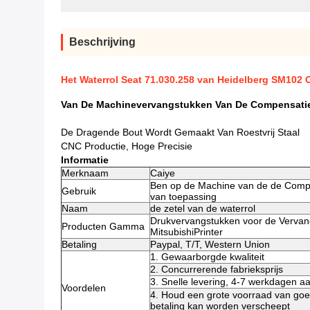
Beschrijving
Het Waterrol Seat 71.030.258 van Heidelberg SM102
Van De Machinevervangstukken Van De Compensatied
De Dragende Bout Wordt Gemaakt Van Roestvrij Staal
CNC Productie, Hoge Precisie
Informatie
Merknaam
Caiye
Ben op de Machine van de de Comp
Gebruik
van toepassing
Naam
de zetel van de waterrol
Drukvervangstukken voor de Vervan
Producten Gamma
MitsubishiPrinter
Betaling
Paypal, T/T, Western Union
1. Gewaarborgde kwaliteit
2. Concurrerende fabrieksprijs
3. Snelle levering, 4-7 werkdagen 
Voordelen
4. Houd een grote voorraad van goe
betaling kan worden verscheept