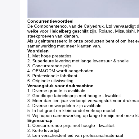
Concurrentievoordeel
De Componentenco. van de Caiyedruk, Ltd vervaardigt 
welke voor Heidelberg geschikt zijn, Roland, Mitsubishi
steekproeven van klanten.
Als u geinteresseerd in onze producten bent of om het ev
samenwerking met meer klanten van.
Voordelen
1. Met hoge prestaties
2. Superieure levering met lange levensuur & snelle
3. Concurrerende prijs
4. OEM&ODM wordt aangeboden
5. Professionele fabrikant
6. Originele uitwisseling
Vervangstuk voor drukmachine
1. Diverse grootte is avalibale
2. Goedkope fabrieksprijs met hoogte - kwaliteit
3. Meer dan tien jaar verkoopt vervangstuk voor drukm
4. Diverse ontwerpdelen zijn avalibale
5. In het groot en kleinhandel verkoop model
6. Wij hopen samenwerking op lange termijn met onze k
Eigenschap
1. Concurrerende prijs met hoogte - kwaliteit
2. Korte levertijd
3. Een verscheidenheid van professinalmateriaal