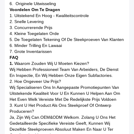
6. Originele Uitwisseling
Voordelen Om Te Dragen
1. Uitstekend En Hoog - Kwaliteitscontrole
2. Snelle Levering
3. Concurrerende Prijs
4. Kleine Toegelaten Orde
5. De Toegelaten Tekening Of De Steekproeven Van Klanten
6. Minder Trilling En Lawaai
7. Grote Inventarissen
FAQ
1.
Waarom Zouden Wij U Moeten Kiezen?
Wij Hebben Professioneel Team Van Arbeiders, De Dienst
En Inspectie, En Wij Hebben Onze Eigen Subfactories.
2. Hoe Ongeveer Uw Prijs?
Wij Specialiseren Ons In Aangepaste Promotiepunten Van
Uitstekende Kwaliteit Voor U En Kunnen U Helpen Aan Om
Het Even Welk Vereiste Met De Redelijkste Prijs Voldoen
3. Kunt U Het Product Als Ons Steekproef Of Ontwerp
Produceren?
Ja, Zijn Wij Can.OEM&ODM Welkom. Zolang U Ons Het
Gedetailleerde Specifieke Vereiste Geeft, Kunnen Wij
Dezelfde Steekproeven Absoluut Maken En Naar U Ter