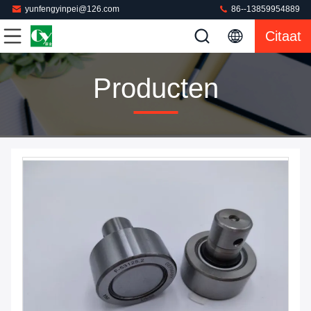
yunfengyinpei@126.com
86--13859954889
Citaat
Producten