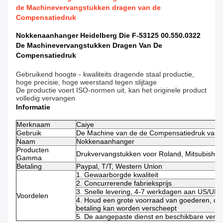
de Machinevervangstukken dragen van de
Compensatiedruk
Nokkenaanhanger Heidelberg Die F-53125 00.550.0322
De Machinevervangstukken Dragen Van De
Compensatiedruk
Gebruikend hoogte - kwaliteits dragende staal productie,
hoge precisie, hoge weerstand tegen slijtage
De productie voert ISO-normen uit, kan het originele product
volledig vervangen
Informatie
Merknaam
Caiye
Gebruik
De Machine van de de Compensatiedruk van 
Naam
Nokkenaanhanger
Producten
Drukvervangstukken voor Roland, Mitsubishi, 
Gamma
Betaling
Paypal, T/T, Western Union
1. Gewaarborgde kwaliteit
2. Concurrerende fabrieksprijs
3. Snelle levering, 4-7 werkdagen aan US/UK
Voordelen
4. Houd een grote voorraad van goederen, die
betaling kan worden verscheept
5. De aangepaste dienst en beschikbare verwe