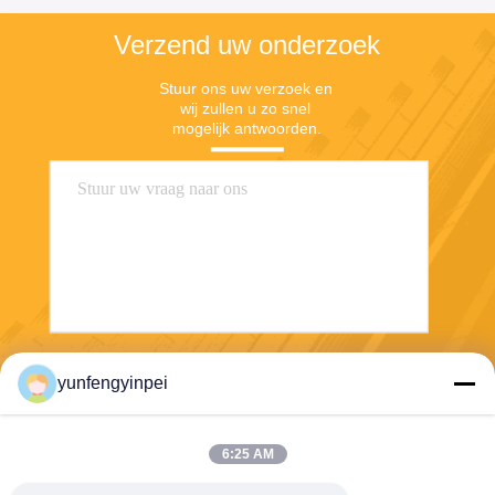
Verzend uw onderzoek
Stuur ons uw verzoek en 
wij zullen u zo snel 
mogelijk antwoorden.
Verzend
yunfengyinpei
6:25 AM