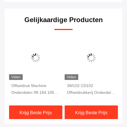
Gelijkaardige Producten
Video
Video
he
Offsetdruk Machine
SM102 CD102
00
Onderdelen 98.184.1051
Offsetdrukkerij Onderdelen
F7
Voor CD102 SM102
Velstop 66.015.113
vo
Drukmachine
Dr
Krijg Beste Prijs
Krijg Beste Prijs
Elektromagnetische Klep