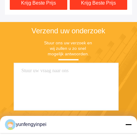
Krijg Beste Prijs
Krijg Beste Prijs
Elektromagnetische Klep
Verzend uw onderzoek
Stuur ons uw verzoek en 
wij zullen u zo snel 
mogelijk antwoorden.
Verzend
yunfengyinpei