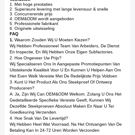
1. Met hoge prestaties
2. Superieure levering met lange levensuur & snelle
3. Concurrerende prijs
4. OEM&ODM wordt aangeboden
5. Professionele fabrikant
6. Originele uitwisseling
FAQ
1.
Waarom Zouden Wij U Moeten Kiezen?
Wij Hebben Professioneel Team Van Arbeiders, De Dienst
En Inspectie, En Wij Hebben Onze Eigen Subfactories.
2. Hoe Ongeveer Uw Prijs?
Wij Specialiseren Ons In Aangepaste Promotiepunten Van
Uitstekende Kwaliteit Voor U En Kunnen U Helpen Aan Om
Het Even Welk Vereiste Met De Redelijkste Prijs Voldoen
3. Kunt U Het Product Als Ons Steekproef Of Ontwerp
Produceren?
A: Ja, Zijn Wij Can.OEM&ODM Welkom. Zolang U Ons Het
Gedetailleerde Specifieke Vereiste Geeft, Kunnen Wij
Dezelfde Steekproeven Absoluut Maken En Naar U Ter
Goedkeuring Verzenden.
4. Hoe Snak Van De Levertijd?
Wij Hebben Heel Wat Voorraad, Na Het Ontvangen Van De
Betaling Kan In 24-72 Uren Worden Verzonden