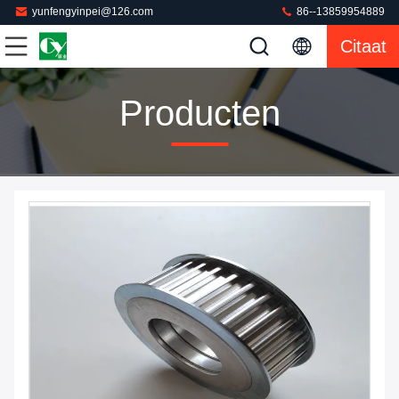
yunfengyinpei@126.com
86--13859954889
Citaat
Producten