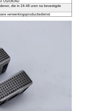
aan US/UK/AU
deren, die in 24-48 uren na bevestigde
bare verwerkingsproductiedienst