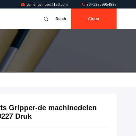
yunfengyinpei@126.com
86--13859954889
Citaat
Dutch
rts Gripper-de machinedelen
3227 Druk