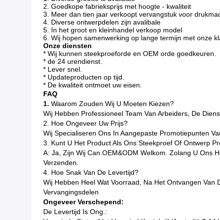
2. Goedkope fabrieksprijs met hoogte - kwaliteit
3. Meer dan tien jaar verkoopt vervangstuk voor drukm
4. Diverse ontwerpdelen zijn avalibale
5. In het groot en kleinhandel verkoop model
6. Wij hopen samenwerking op lange termijn met onze k
Onze diensten
* Wij kunnen steekproeforde en OEM orde goedkeuren.
* de 24 urendienst.
* Lever snel.
* Updateproducten op tijd.
* De kwaliteit ontmoet uw eisen.
FAQ
1.
Waarom Zouden Wij U Moeten Kiezen?
Wij Hebben Professioneel Team Van Arbeiders, De Dienst
2. Hoe Ongeveer Uw Prijs?
Wij Specialiseren Ons In Aangepaste Promotiepunten Va
3. Kunt U Het Product Als Ons Steekproef Of Ontwerp P
A: Ja, Zijn Wij Can.OEM&ODM Welkom. Zolang U Ons Het
Verzenden.
4. Hoe Snak Van De Levertijd?
Wij Hebben Heel Wat Voorraad, Na Het Ontvangen Van 
Vervangingsdelen
Ongeveer Verschepend:
De Levertijd Is Ong.: