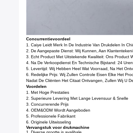
Concurrentievoordeel
1. Caiye Leidt Merk In De Industrie Van Drukdelen In Ch
2. De Aangepaste Dienst: Wij Kunnen, Aan Klantentekeni
3. Echt Product Met Uitstekende Kwaliteit: Ons Product 
4. Na De Verkoopdienst En Technische Bijstand: 24 Urent
5. Levertijd: Wij Hebben Heel Wat Voorraad, Na Het On
6. Redelijke Prijs: Wij Zullen Controle Eisen Elke Het 
Nadat De Cliënten Het Citaat Ontvangen, Zullen Wij U D
Voordelen
1. Met Hoge Prestaties
2. Superieure Levering Met Lange Levensuur & Snelle
3. Concurrerende Prijs
4. OEM&ODM Wordt Aangeboden
5. Professionele Fabrikant
6. Originele Uitwisseling
Vervangstuk voor drukmachine
1. Diverse grootte is avalibale