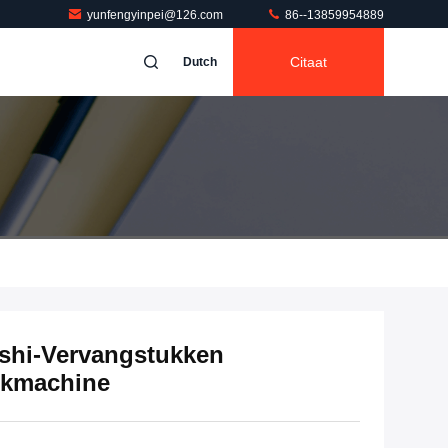
yunfengyinpei@126.com
86--13859954889
Citaat
Dutch
ishi-Vervangstukken
ukmachine