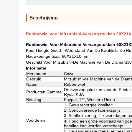
Beschrijving
Rubberwiel voor Mitsubishi-Vervangstukken 60X21
Rubberwiel Voor Mitsubishi-Vervangstukken 60X21
Keur Hoogte Goed - Weerstand Van De Kwaliteits De Rub
Nauwkeurige Siza: 60X21X10mm
Geschikt Voor Mitsubishi-De Machine Van De Diamant30
Informatie
Merknaam
Caiye
Gebruik
Mitsubishi-de Machine van de Diam
Naam
Rubberwiel
Drukvervangstukken voor de Printer
Producten Gamma
Ryobi KBA
Betaling
Paypal, T/T, Western Union
1. Gewaarborgde kwaliteit
2. Concurrerende fabrieksprijs
3. Snelle levering, 4-7 werkdagen 
Voordelen
4. Houd een grote voorraad van goe
betaling kan worden verscheept
5. De aangepaste dienst en beschik