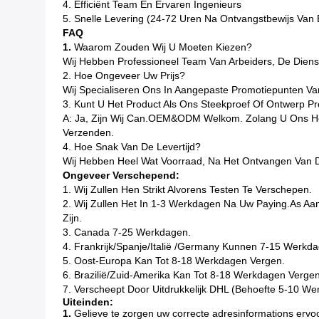
4. Efficiënt Team En Ervaren Ingenieurs
5. Snelle Levering (24-72 Uren Na Ontvangstbewijs Van 
FAQ
1.
Waarom Zouden Wij U Moeten Kiezen?
Wij Hebben Professioneel Team Van Arbeiders, De Dienst
2. Hoe Ongeveer Uw Prijs?
Wij Specialiseren Ons In Aangepaste Promotiepunten Va
3. Kunt U Het Product Als Ons Steekproef Of Ontwerp P
A: Ja, Zijn Wij Can.OEM&ODM Welkom. Zolang U Ons Het
Verzenden.
4. Hoe Snak Van De Levertijd?
Wij Hebben Heel Wat Voorraad, Na Het Ontvangen Van 
Ongeveer Verschepend:
1. Wij Zullen Hen Strikt Alvorens Testen Te Verschepen.
2. Wij Zullen Het In 1-3 Werkdagen Na Uw Paying.as Aan
Zijn.
3. Canada 7-25 Werkdagen.
4. Frankrijk/Spanje/Italië /Germany Kunnen 7-15 Werkd
5. Oost-Europa Kan Tot 8-18 Werkdagen Vergen.
6. Brazilië/Zuid-Amerika Kan Tot 8-18 Werkdagen Vergen
7. Verscheept Door Uitdrukkelijk DHL (Behoefte 5-10 
Uiteinden:
1.
Gelieve te zorgen uw correcte adresinformations ervoo