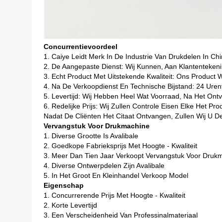
Concurrentievoordeel
1. Caiye Leidt Merk In De Industrie Van Drukdelen In Ch
2. De Aangepaste Dienst: Wij Kunnen, Aan Klantentekeni
3. Echt Product Met Uitstekende Kwaliteit: Ons Product 
4. Na De Verkoopdienst En Technische Bijstand: 24 Urent
5. Levertijd: Wij Hebben Heel Wat Voorraad, Na Het On
6. Redelijke Prijs: Wij Zullen Controle Eisen Elke Het 
Nadat De Cliënten Het Citaat Ontvangen, Zullen Wij U D
Vervangstuk Voor Drukmachine
1. Diverse Grootte Is Avalibale
2. Goedkope Fabrieksprijs Met Hoogte - Kwaliteit
3. Meer Dan Tien Jaar Verkoopt Vervangstuk Voor Druk
4. Diverse Ontwerpdelen Zijn Avalibale
5. In Het Groot En Kleinhandel Verkoop Model
Eigenschap
1. Concurrerende Prijs Met Hoogte - Kwaliteit
2. Korte Levertijd
3. Een Verscheidenheid Van Professinalmateriaal