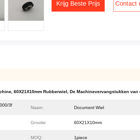
Krijg Beste Prijs
Contact
chine
,
60X21X10mm Rubberwiel
,
De Machinevervangstukken van 
000/3f
Naam:
Document Wiel
Grootte:
60X21X10mm
MOQ:
1piece