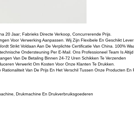
ina 20 Jaar; Fabrieks Directe Verkoop, Concurrerende Prijs.
ngen Voor Verwerking Aanpassen. Wij Zijn Flexibele En Geschikt Lever
Wordt Strikt Voldaan Aan De Verplichte Certificatie Van China. 100% Wa
echnische Ondersteuning Per E-Mail. Ons Professioneel Team Is Altijd 
tvangen Van De Betaling Binnen 24-72 Uren Schikken Te Verzenden
Produceren Verwerkt Om Kosten Voor Onze Klanten Te Drukken.
e Rationaliteit Van De Prijs En Het Verschil Tussen Onze Producten E
machine, Drukmachine En Drukverbruiksgoederen