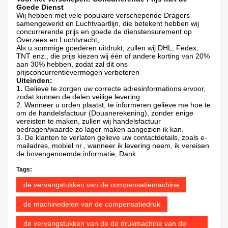
Goede Dienst
Wij hebben met vele populaire verschepende Dragers
samengewerkt en Luchtvaartlijn, die betekent hebben wij
concurrerende prijs en goede de dienstensurement op
Overzees en Luchtvracht;
Als u sommige goederen uitdrukt, zullen wij DHL, Fedex,
TNT enz., die prijs kiezen wij één of andere korting van 20%
aan 30% hebben, zodat zal dit ons
prijsconcurrentievermogen verbeteren
Uiteinden:
1.
Gelieve te zorgen uw correcte adresinformations ervoor,
zodat kunnen de delen veilige levering.
2. Wanneer u orden plaatst, te informeren gelieve me hoe te
om de handelsfactuur (Douanerekening), zonder enige
vereisten te maken, zullen wij handelsfactuur
bedragen/waarde zo lager maken aangezien ik kan.
3. De klanten te verlaten gelieve uw contactdetails, zoals e-
mailadres, mobiel nr., wanneer ik levering neem, ik vereisen
de bovengenoemde informatie, Dank.
Tags:
de vervangstukken van de compensatiemachine
de machinedelen van de compensatiedruk
de vervangstukken van de de drukmachine van de