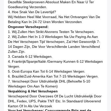
Dezelfde Steekproeven Absoluut Maken En Naar U Ter
Goedkeuring Verzenden.
4. Hoe Snak Van De Levertijd?
Wij Hebben Heel Wat Voorraad, Na Het Ontvangen Van De
Betaling Kan In 24-72 Uren Worden Verzonden
Ongeveer Verschepend:
1. Wij Zullen Hen Strikt Alvorens Testen Te Verschepen.
2. Wij Zullen Het In 1-3 Werkdagen Na Uw Paying.as Aan
De Het Verschepen Tijd Verschepen, Zal Het Gewoonlijk 7-
14 Dagen Zijn, Die Voor Verschillende Landen Verschillend
Zullen Zijn.
3. Canada 6-12 Werkdagen.
4. Frankrijk/Spanje/Italië /Germany Kunnen 6-12 Werkdagen
Vergen.
5. Oost-Europa Kan Tot 6-14 Werkdagen Vergen.
6. Brazilië/Zuid-Amerika Kan Tot 7-15 Werkdagen Vergen.
7. Verscheept Door Uitdrukkelijk DHL (Behoefte 5-10
Werkdagen Om Aan Te Komen)
Verpakking & Het Verschepen
Verschepend Door Overzees Of De Lucht Uitdrukkelijk Door
DHL, Fedex, UPS, Pakte TNT Etc. In Standaard Uitvoerend
Karton Of In Als Uw Verzoek
Voor het Verschepen: Concurrerende Prijs met de