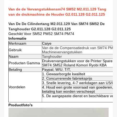
Van de de Vervangstukkensm74 SM52 M2.011.129 Tang
van de drukmachine de Houder G2.011.128 G2.011.125
Van De De Cilindertang M2.011.129 Van SM74 SM52 De
Tanghouder G2.011.128 G2.011.125
Geschikt Voor SM52 PM52 SM74 PM74
Informatie
Merknaam
Caiye
Van de de Compensatiedruk van SM74 PM7
Gebruik
Machinevervangstukken
Naam
Tanghouder
Drukvervangstukken voor de Printer Spare 
Producten Gamma
SM74 SM52 Roland Komori Ryobi KBA
Betaling
Paypal, W/U, T/T,
1. Gewaarborgde kwaliteit
2. Concurrerende fabrieksprijs
3. Snelle levering, 4-7 werkdagen aan US/U
Voordelen
4. Houd een grote voorraad van goederen, di
betaling kan worden verscheept
5. De aangepaste dienst en beschikbare verw
Productfoto's