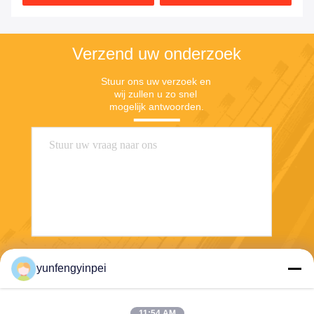
Verzend uw onderzoek
Stuur ons uw verzoek en 
wij zullen u zo snel 
mogelijk antwoorden.
Verzend
yunfengyinpei
11:54 AM