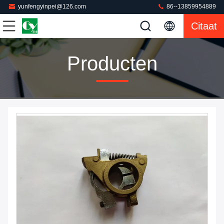
yunfengyinpei@126.com
86--13859954889
Citaat
Producten