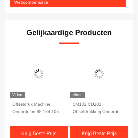
Webcompensatie
Gelijkaardige Producten
Video
Video
he
Offsetdruk Machine
SM102 CD102
00
Onderdelen 98.184.1051
Offsetdrukkerij Onderdelen
F7
Voor CD102 SM102
Velstop 66.015.113
vo
Drukmachine
Dr
Krijg Beste Prijs
Krijg Beste Prijs
Elektromagnetische Klep