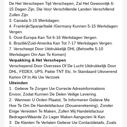
De Het Verschepen Tijd Verschepen, Zal Het Gewoonlijk 6-
15 Dagen Zijn, Die Voor Verschillende Landen Verschillend
Zullen Zijn.
3. Canada 5-15 Werkdagen.
4. Frankrijk/Spanje/Italië /Germany Kunnen 5-15 Werkdagen
Vergen.
5. Oost-Europa Kan Tot 6-16 Werkdagen Vergen.
6. Brazilië/Zuid-Amerika Kan Tot 7-17 Werkdagen Vergen.
7. Verscheept Door Uitdrukkelijk DHL (Behoefte 5-10
Werkdagen Om Aan Te Komen)
Verpakking & Het Verschepen
Verschepend Door Overzees Of De Lucht Uitdrukkelijk Door
DHL, FEDEX, UPS, Pakte TNT Etc. In Standaard Uitvoerend
Karton Of In Als Uw Verzoek
Uiteinden
1. Gelieve Te Zorgen Uw Correcte Adresinformations
Ervoor, Zodat Kunnen De Delen Veilige Levering.
2. Wanneer U Orden Plaatst, Te Informeren Gelieve Me
Hoe Te Om De Handelsfactuur (Douanerekening), Zonder
Enige Vereisten Te Maken, Zullen Wij Handelsfactuur
Bedragen/waarde Zo Lager Maken Aangezien Ik Kan.
3. De Klanten Te Verlaten Gelieve Uw Contactdetails, Zoals