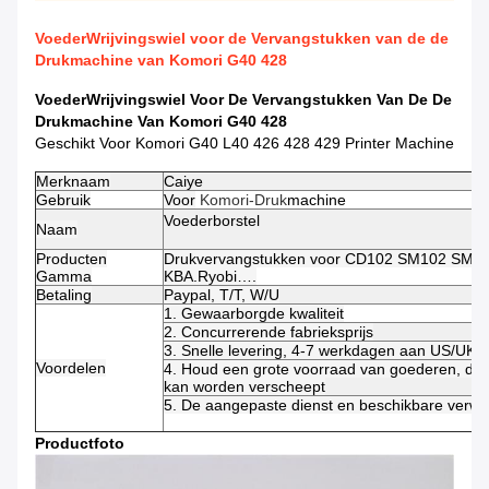
VoederWrijvingswiel voor de Vervangstukken van de de
Drukmachine van Komori G40 428
VoederWrijvingswiel Voor De Vervangstukken Van De De
Drukmachine Van Komori G40 428
Geschikt Voor Komori G40 L40 426 428 429 Printer Machine
Merknaam
Caiye
Gebruik
Voor
Komori-Druk
machine
Voederborstel
Naam
Producten
Drukvervangstukken voor CD102 SM102 SM74 
Gamma
KBA.Ryobi….
Betaling
Paypal, T/T, W/U
1. Gewaarborgde kwaliteit
2. Concurrerende fabrieksprijs
3. Snelle levering, 4-7 werkdagen aan US/UK/
Voordelen
4. Houd een grote voorraad van goederen, die 
kan worden verscheept
5. De aangepaste dienst en beschikbare verwe
Productfoto