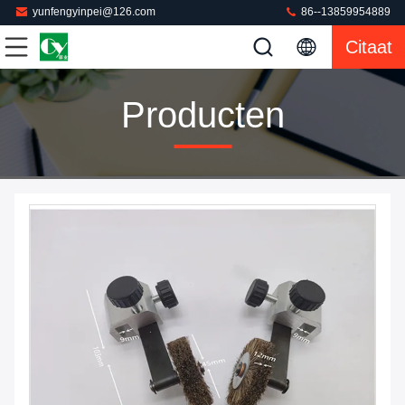
yunfengyinpei@126.com
86--13859954889
Citaat
Producten