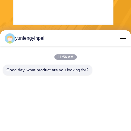
Verzend
yunfengyinpei
11:56 AM
Good day, what product are you looking for?
Caiye Printing Equipment Co., LTD
yunfengyinpei@126.com
86--13859954889
Zaal 101, Nr 155, Dongpu Yi
li, Siming-District, Xiamen, F
ujian-provincie, China