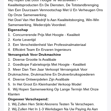
Wij Hopen Dat Door Hoogte Te Verstrekken -
Kwaliteitsproducten En De Diensten, De Totstandbrenging
Van Een Duurzaam Vennootschap Met U En Verheugen Ons
Op Onze Samenwerking.
Het Doel Van Het Bedrijf Is Aan Kwaliteitsborging, Win-Win
Samenwerking, Wederzijds Voordeel.
Eigenschap
1. Concurrerende Prijs Met Hoogte - Kwaliteit
2. Korte Levertijd
3. Een Verscheidenheid Van Professinalmateriaal
4. Efficiënt Team En Ervaren Ingenieurs
Vervangstuk Voor Drukmachine
1. Diverse Grootte Is Avalibale
2. Goedkope Fabrieksprijs Met Hoogte - Kwaliteit
3. Meer Dan Tien Jaar Verkoopt Vervangstuk Voor
Drukmachine, Drukmachine En Drukverbruiksgoederen
4. Diverse Ontwerpdelen Zijn Avalibale
5. In Het Groot En Kleinhandel Verkoop Model
6. Wij Hopen Samenwerking Op Lange Termijn Met Onze
Klanten
Ongeveer Verschepend:
1. Wij Zullen Hen Strikt Alvorens Testen Te Verschepen.
2. Wij Zullen Het In 1-3 Werkdagen Na Uw Paying.as Aan