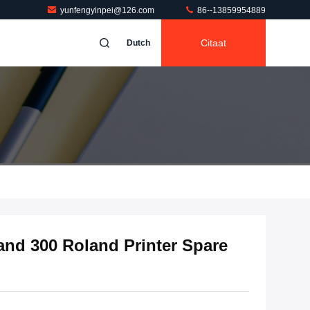
yunfengyinpei@126.com
86--13859954889
Citaat
Dutch
nd 300 Roland Printer Spare