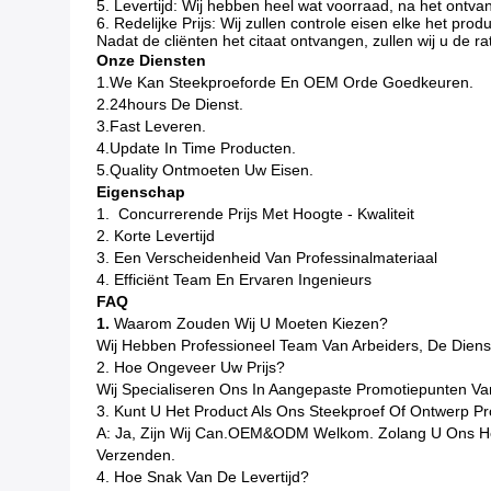
5. Levertijd: Wij hebben heel wat voorraad, na het ontv
6. Redelijke Prijs: Wij zullen controle eisen elke het pr
Nadat de cliënten het citaat ontvangen, zullen wij u de r
Onze Diensten
1.We Kan Steekproeforde En OEM Orde Goedkeuren.
2.24hours De Dienst.
3.Fast Leveren.
4.Update In Time Producten.
5.Quality Ontmoeten Uw Eisen.
Eigenschap
1. Concurrerende Prijs Met Hoogte - Kwaliteit
2. Korte Levertijd
3. Een Verscheidenheid Van Professinalmateriaal
4. Efficiënt Team En Ervaren Ingenieurs
FAQ
1.
Waarom Zouden Wij U Moeten Kiezen?
Wij Hebben Professioneel Team Van Arbeiders, De Dienst
2. Hoe Ongeveer Uw Prijs?
Wij Specialiseren Ons In Aangepaste Promotiepunten Va
3. Kunt U Het Product Als Ons Steekproef Of Ontwerp P
A: Ja, Zijn Wij Can.OEM&ODM Welkom. Zolang U Ons Het
Verzenden.
4. Hoe Snak Van De Levertijd?