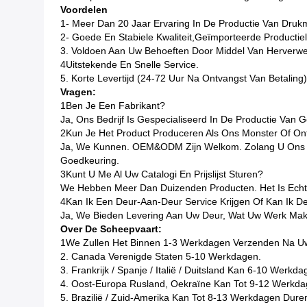
Voordelen
1- Meer Dan 20 Jaar Ervaring In De Productie Van Dru
2- Goede En Stabiele Kwaliteit,geïmporteerde Productiel
3. Voldoen Aan Uw Behoeften Door Middel Van Herverwe
4Uitstekende En Snelle Service.
5. Korte Levertijd (24-72 Uur Na Ontvangst Van Betaling)
Vragen:
1Ben Je Een Fabrikant?
Ja, Ons Bedrijf Is Gespecialiseerd In De Productie Van
2Kun Je Het Product Produceren Als Ons Monster Of O
Ja, We Kunnen. OEM&ODM Zijn Welkom. Zolang U Ons De
Goedkeuring.
3Kunt U Me Al Uw Catalogi En Prijslijst Sturen?
We Hebben Meer Dan Duizenden Producten. Het Is Echt 
4Kan Ik Een Deur-Aan-Deur Service Krijgen Of Kan Ik D
Ja, We Bieden Levering Aan Uw Deur, Wat Uw Werk Makk
Over De Scheepvaart:
1We Zullen Het Binnen 1-3 Werkdagen Verzenden Na Uw Be
2. Canada Verenigde Staten 5-10 Werkdagen.
3. Frankrijk / Spanje / Italië / Duitsland Kan 6-10 Werkd
4. Oost-Europa Rusland, Oekraïne Kan Tot 9-12 Werkda
5. Brazilië / Zuid-Amerika Kan Tot 8-13 Werkdagen Dure