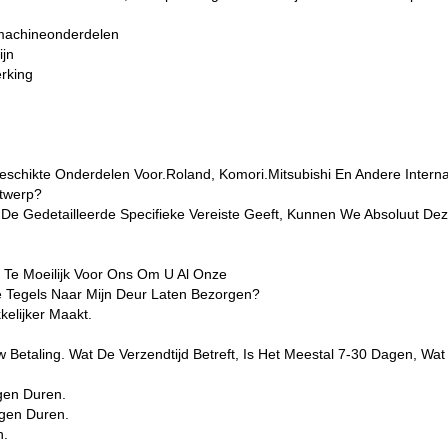
kmachineonderdelen
ijn
rking
 Geschikte Onderdelen Voor.Roland, Komori.Mitsubishi En Andere Inte
ntwerp?
 Gedetailleerde Specifieke Vereiste Geeft, Kunnen We Absoluut Dez
Te Moeilijk Voor Ons Om U Al Onze
e Tegels Naar Mijn Deur Laten Bezorgen?
elijker Maakt.
taling. Wat De Verzendtijd Betreft, Is Het Meestal 7-30 Dagen, Wat 
agen Duren.
gen Duren.
n.