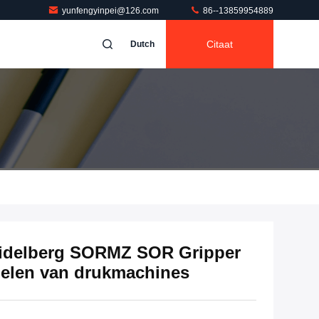
yunfengyinpei@126.com
86--13859954889
Citaat
Dutch
Heidelberg SORMZ SOR Gripper
elen van drukmachines