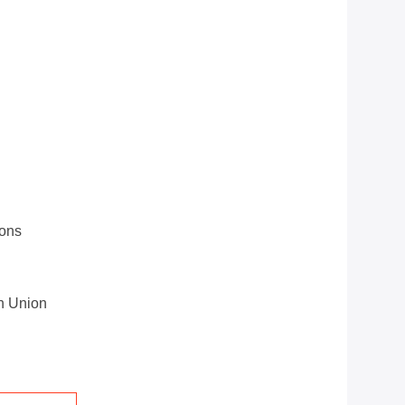
tons
n Union