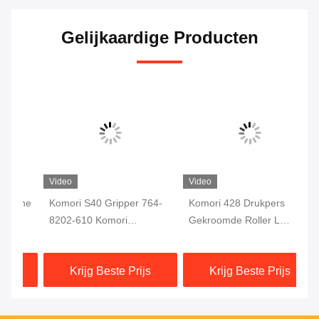
Gelijkaardige Producten
Video
Video
Vi
he
Komori S40 Gripper 764-
Komori 428 Drukpers
Ko
8202-610 Komori
Gekroomde Roller L
Ko
drukmachine
880MM OD 68MM Voor
do
Komori Offset
Ko
Krijg Beste Prijs
Krijg Beste Prijs
Drukmachine Onderdelen