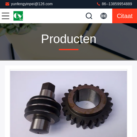
yunfengyinpei@126.com
86--13859954889
Citaat
Producten