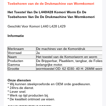
Toebehoren van de de Drukmachine van Wormkomori
Het Toestel Van De L440l428 Komori Worm En De
Toebehoren Van De De Drukmachine Van Wormkomori
Geschikt Voor Komori L440 L428 L429
Informatie
Merknaam
De machines van de Komoridruk
Voorraad
Ja
Naam
Het toestel van de Komoriworm en worm
Producten
De Bripperbar, Plaatklem, tangbar, de Folies va
Gamma
belangrijke motor.
Grootte
wormtoestel OD: 62 ID30: 40 H: 26MM worm L
Onze diensten
* Wij kunnen steekproeforde en OEM orde goedkeuren.
* 24hrs-de dienst.
* Lever snel.
* Werk op tijd producten bij.
* De kwaliteit ontmoet uw eisen.