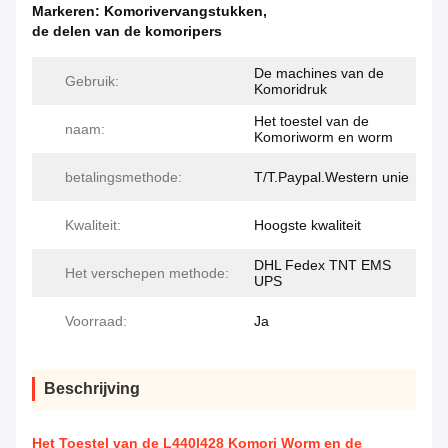
Markeren:
Komorivervangstukken
,
de delen van de komoripers
De machines van de
Gebruik:
Komoridruk
Het toestel van de
naam:
Komoriworm en worm
betalingsmethode:
T/T.Paypal.Western unie
Kwaliteit:
Hoogste kwaliteit
DHL Fedex TNT EMS
Het verschepen methode:
UPS
Voorraad:
Ja
Beschrijving
Het Toestel van de L440l428 Komori Worm en de